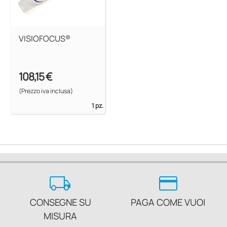
VISIOFOCUS®
108,15 €
(Prezzo iva inclusa)
1 pz.
local_shipping
credit_card
CONSEGNE SU
PAGA COME VUOI
MISURA