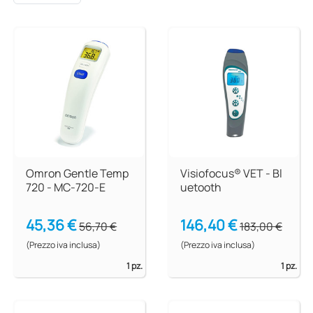
Omron Gentle Temp
Visiofocus® VET - Bl
720 - MC-720-E
uetooth
45,36 €
146,40 €
56,70 €
183,00 €
(Prezzo iva inclusa)
(Prezzo iva inclusa)
1 pz.
1 pz.