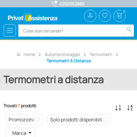
call_quality
0250552882
0
person
favorite_border
shopping_cart
menu
search
home
Home
Automonitoraggio
Termometri
Termometri A Distanza
Termometri a distanza
Trovati
7
prodotti
Promozioni
Solo prodotti disponibili
Marca