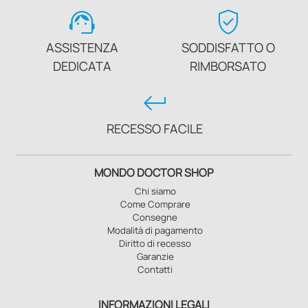
support_agent
verified_user
ASSISTENZA
SODDISFATTO O
DEDICATA
RIMBORSATO
keyboard_return
RECESSO FACILE
MONDO DOCTOR SHOP
Chi siamo
Come Comprare
Consegne
Modalità di pagamento
Diritto di recesso
Garanzie
Contatti
INFORMAZIONI LEGALI