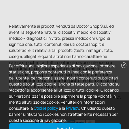
Relativamente ai prodotti venduti da Doctor Shop S.r.l. ed
aventi la seguente natura: dispositivi medici e dispositivi
medico – diagnostici in vitro, presidi medico chirurgici si
significa che: tutti i contenuti dei siti doctorshop.it e
salutefacile.it relativi a tali prodotti (testi, immagini, foto,
disegni, allegati e quant’altro) non hanno carattere né
natura di pubblicità. Tutti i contenuti devono intendersi e
cancel
Per offrire una migliore esperienza di navigazione, ottenere
sono di natura esclusivamente informativa e volti
statistiche, proporre contenuti in linea con le preferenze
esclusivamente a portare a conoscenza dei clienti e dei
dell'utente, per personalizzare i nostri contenuti pubblicitari
potenziali clienti in fase di preacquisto i prodotti venduti da
questo sito utilizza cookie, anche di terze parti. Cliccando su
Doctorshop attraverso la rete.
“Accetto” si acconsente all'utilizzo di tutti i cookie. Cliccando
su “Personalizza” è possibile esprimere la propria volontà in
Copyright DoctorShop 2005-2026 - Tutti diritti riservati - P.IVA
merito all'utilizzo dei cookie. Per ulteriori informazioni
04760660961
consultare la
Cookie policy
e la
Privacy
. Chiudendo questo
banner si rifiutano i cookies non strettamente necessari per
questa sessione di navigazione.
Accetta