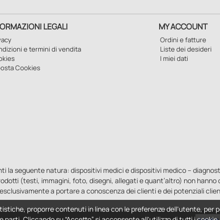
FORMAZIONI LEGALI
MY ACCOUNT
vacy
Ordini e fatture
dizioni e termini di vendita
Liste dei desideri
okies
I miei dati
osta Cookies
la seguente natura: dispositivi medici e dispositivi medico – diagnostici i
 prodotti (testi, immagini, foto, disegni, allegati e quant’altro) non hann
esclusivamente a portare a conoscenza dei clienti e dei potenziali clien
tistiche, proporre contenuti in linea con le preferenze dell'utente, per p
e parti. Cliccando su “Accetto” si acconsente all'utilizzo di tutti i cooki