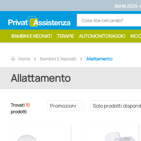
Aprile 2024: 
BAMBINI E NEONATI
TERAPIE
AUTOMONITORAGGIO
INC
home
Home
Bambini E Neonati
Allattamento
Allattamento
Trovati
10
Promozioni
Solo prodotti disponib
prodotti