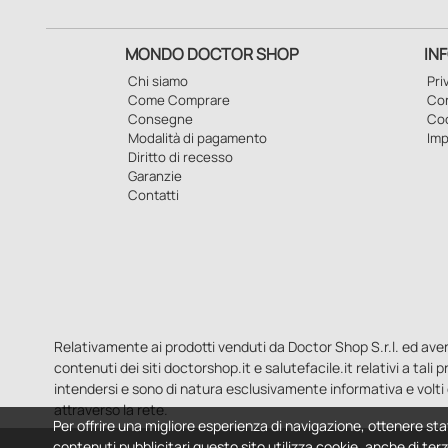
MONDO DOCTOR SHOP
IN
Chi siamo
Pri
Come Comprare
Con
Consegne
Co
Modalità di pagamento
Imp
Diritto di recesso
Garanzie
Contatti
Relativamente ai prodotti venduti da Doctor Shop S.r.l. ed aventi 
contenuti dei siti doctorshop.it e salutefacile.it relativi a tali
intendersi e sono di natura esclusivamente informativa e volti 
attraverso la rete.
Per offrire una migliore esperienza di navigazione, ottenere sta
contenuti pubblicitari questo sito utilizza cookie, anche di terz