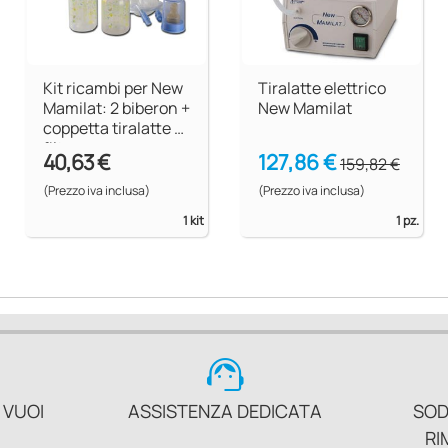
Kit ricambi per New
Tiralatte elettrico
Mamilat: 2 biberon +
New Mamilat
coppetta tiralatte +
filtro
40,63 €
127,86 €
159,82 €
(Prezzo iva inclusa)
(Prezzo iva inclusa)
1 kit
1 pz.
support_agent
 VUOI
ASSISTENZA DEDICATA
SOD
RI