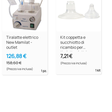
Tiralatte elettrico
Kit coppetta e
New Mamilat -
succhiotto di
outlet
ricambio per
tiralatte elettrico e
126,88 €
7,21 €
manuale
158,60 €
(Prezzo iva inclusa)
(Prezzo iva inclusa)
1 kit
1 pz.