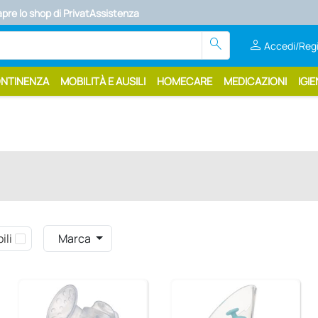
apre lo shop di PrivatAssistenza
search
person
Accedi/Regi
ONTINENZA
MOBILITÀ E AUSILI
HOMECARE
MEDICAZIONI
IGIE
ili
Marca