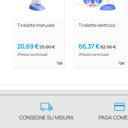
Tiralatte manuale
Tiralatte elettrico
20,69 €
66,37 €
25,86 €
82,96 €
(Prezzo iva inclusa)
(Prezzo iva inclusa)
1 pz.
1 pz.
local_shipping
credit_card
CONSEGNE SU MISURA
PAGA COME