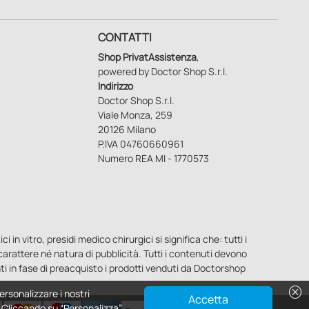
CONTATTI
Shop PrivatAssistenza
,
powered by Doctor Shop S.r.l.
Indirizzo
Doctor Shop S.r.l.
Viale Monza, 259
20126 Milano
P.IVA 04760660961
Numero REA MI - 1770573
n vitro, presidi medico chirurgici si significa che: tutti i
o carattere né natura di pubblicità. Tutti i contenuti devono
ti in fase di preacquisto i prodotti venduti da Doctorshop
cancel
ersonalizzare i nostri
Accetta
e. Cliccando su “Personalizza”