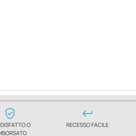
verified_user
keyboard_return
DISFATTO O
RECESSO FACILE
MBORSATO