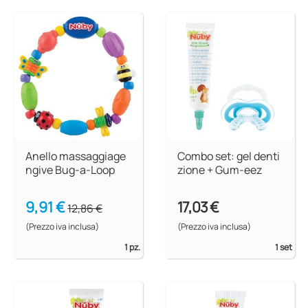
Anello massaggiage
Combo set: gel denti
ngive Bug-a-Loop
zione + Gum-eez
9,91 €
17,03 €
12,86 €
(Prezzo iva inclusa)
(Prezzo iva inclusa)
1 pz.
1 set