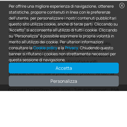
cancel
Per offrire una migliore esperienza di navigazione, ottenere
statistiche, proporre contenuti in linea con le preferenze
dell'utente, per personalizzare i nostri contenuti pubblicitari
Relativamente ai prodotti venduti da Doctor Shop S.r.l. ed
questo sito utilizza cookie, anche di terze parti. Cliccando su
aventi la seguente natura: dispositivi medici e dispositivi
“Accetto” si acconsente all'utilizzo di tutti i cookie. Cliccando
medico – diagnostici in vitro, presidi medico chirurgici si
su “Personalizza” è possibile esprimere la propria volontà in
significa che: tutti i contenuti dei siti doctorshop.it e
merito all'utilizzo dei cookie. Per ulteriori informazioni
salutefacile.it relativi a tali prodotti (testi, immagini, foto,
consultare la
Cookie policy
e la
Privacy
. Chiudendo questo
disegni, allegati e quant’altro) non hanno carattere né
banner si rifiutano i cookies non strettamente necessari per
natura di pubblicità. Tutti i contenuti devono intendersi e
questa sessione di navigazione.
sono di natura esclusivamente informativa e volti
esclusivamente a portare a conoscenza dei clienti e dei
Accetta
potenziali clienti in fase di preacquisto i prodotti venduti da
Doctorshop attraverso la rete.
Personalizza
Copyright DoctorShop 2005-2026 - Tutti diritti riservati - P.IVA
04760660961