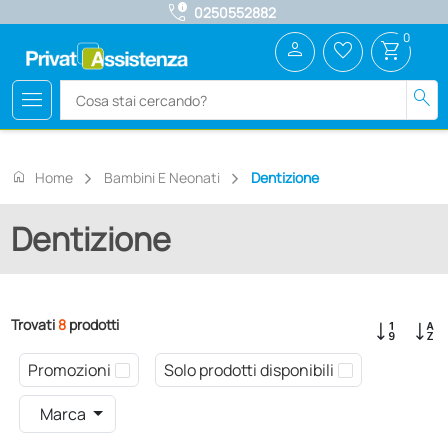
call_quality
0250552882
0
person
favorite_border
shopping_cart
menu
search
home
Home
Bambini E Neonati
Dentizione
Dentizione
Trovati
8
prodotti
Promozioni
Solo prodotti disponibili
Marca