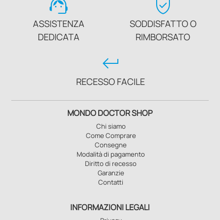
support_agent
verified_user
ASSISTENZA
SODDISFATTO O
DEDICATA
RIMBORSATO
keyboard_return
RECESSO FACILE
MONDO DOCTOR SHOP
Chi siamo
Come Comprare
Consegne
Modalità di pagamento
Diritto di recesso
Garanzie
Contatti
INFORMAZIONI LEGALI