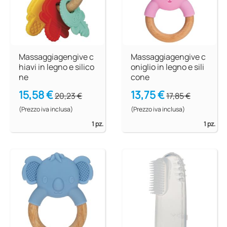
Massaggiagengive c
Massaggiagengive c
hiavi in legno e silico
oniglio in legno e sili
ne
cone
15,58 €
13,75 €
20,23 €
17,85 €
(Prezzo iva inclusa)
(Prezzo iva inclusa)
1 pz.
1 pz.