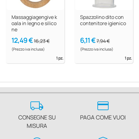
Massaggiagengive k
Spazzolino dito con
oala in legno e silico
contenitore igienico
ne
12,49 €
6,11 €
16,23 €
7,94 €
(Prezzo iva inclusa)
(Prezzo iva inclusa)
1 pz.
1 pz.
local_shipping
credit_card
CONSEGNE SU
PAGA COME VUOI
MISURA