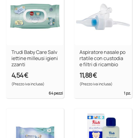
Trudi Baby Care Salv
Aspiratore nasale po
iettine milleusi igieni
rtatile con custodia
zzanti
e filtri di ricambio
4,54 €
11,88 €
(Prezzo iva inclusa)
(Prezzo iva inclusa)
64 pezzi
1 pz.