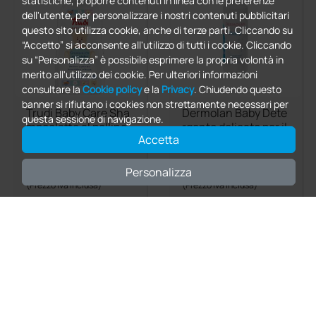
statistiche, proporre contenuti in linea con le preferenze
dell'utente, per personalizzare i nostri contenuti pubblicitari
questo sito utilizza cookie, anche di terze parti. Cliccando su
“Accetto” si acconsente all'utilizzo di tutti i cookie. Cliccando
su “Personalizza” è possibile esprimere la propria volontà in
merito all'utilizzo dei cookie. Per ulteriori informazioni
consultare la
Cookie policy
e la
Privacy
. Chiudendo questo
banner si rifiutano i cookies non strettamente necessari per
Trudi Baby Care Sha
Dermolan Baby Dete
questa sessione di navigazione.
mpoolatte al polline
rgente delicato per il
Accetta
dei fiori - 500 ml
bagnetto di neonati
e bambini
7,97 €
7,76 €
Personalizza
(Prezzo iva inclusa)
(Prezzo iva inclusa)
1 pz.
1 pz.
local_shipping
credit_card