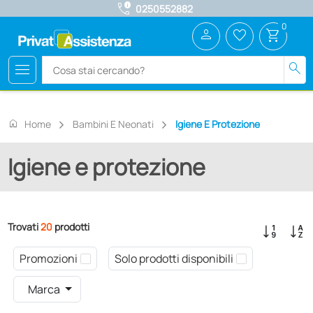
call_quality
0250552882
0
person
favorite_border
shopping_cart
menu
search
home
Home
Bambini E Neonati
Igiene E Protezione
Igiene e protezione
Trovati
20
prodotti
Promozioni
Solo prodotti disponibili
Marca