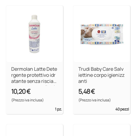
Dermolan Latte Dete
Trudi Baby Care Salv
rgente protettivo idr
iettine corpo igienizz
atante senza risciac
anti
quo per uso pediatri
10,20 €
5,48 €
co
(Prezzo iva inclusa)
(Prezzo iva inclusa)
1 pz.
40 pezzi