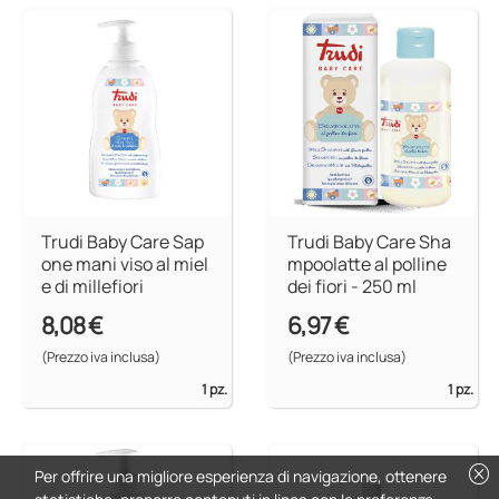
Trudi Baby Care Sap
Trudi Baby Care Sha
one mani viso al miel
mpoolatte al polline
e di millefiori
dei fiori - 250 ml
8,08 €
6,97 €
(Prezzo iva inclusa)
(Prezzo iva inclusa)
1 pz.
1 pz.
cancel
Per offrire una migliore esperienza di navigazione, ottenere