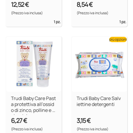
12,52 €
8,54 €
(Prezzo iva inclusa)
(Prezzo iva inclusa)
1 pz.
1 pz.
più opzioni
Trudi Baby Care Past
Trudi Baby Care Salv
a protettiva all’ossid
iettine detergenti
o di zinco, polline e c
alendula
6,27 €
3,15 €
(Prezzo iva inclusa)
(Prezzo iva inclusa)