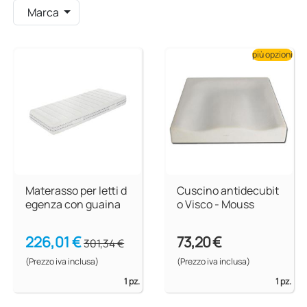
Marca
più opzioni
Materasso per letti d
Cuscino antidecubit
egenza con guaina
o Visco - Mouss
226,01 €
73,20 €
301,34 €
(Prezzo iva inclusa)
(Prezzo iva inclusa)
1 pz.
1 pz.