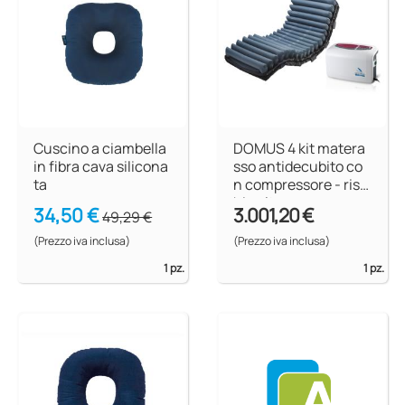
Cuscino a ciambella
DOMUS 4 kit matera
in fibra cava silicona
sso antidecubito co
ta
n compressore - risc
hio alto
34,50 €
3.001,20 €
49,29 €
(Prezzo iva inclusa)
(Prezzo iva inclusa)
1 pz.
1 pz.