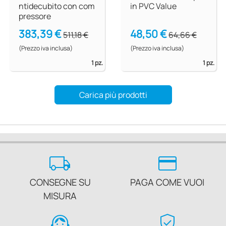
ntidecubito con com
in PVC Value
pressore
383,39 €
48,50 €
511,18 €
64,66 €
(Prezzo iva inclusa)
(Prezzo iva inclusa)
1 pz.
1 pz.
Carica più prodotti
local_shipping
credit_card
CONSEGNE SU
PAGA COME VUOI
MISURA
support_agent
verified_user