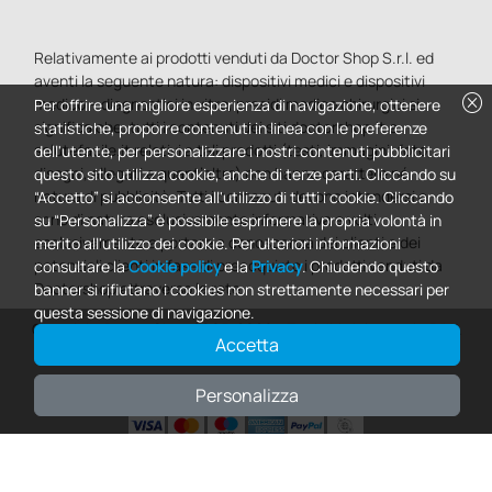
Relativamente ai prodotti venduti da Doctor Shop S.r.l. ed
aventi la seguente natura: dispositivi medici e dispositivi
cancel
medico – diagnostici in vitro, presidi medico chirurgici si
Per offrire una migliore esperienza di navigazione, ottenere
significa che: tutti i contenuti dei siti doctorshop.it e
statistiche, proporre contenuti in linea con le preferenze
salutefacile.it relativi a tali prodotti (testi, immagini, foto,
dell'utente, per personalizzare i nostri contenuti pubblicitari
disegni, allegati e quant’altro) non hanno carattere né
questo sito utilizza cookie, anche di terze parti. Cliccando su
natura di pubblicità. Tutti i contenuti devono intendersi e
“Accetto” si acconsente all'utilizzo di tutti i cookie. Cliccando
sono di natura esclusivamente informativa e volti
su “Personalizza” è possibile esprimere la propria volontà in
esclusivamente a portare a conoscenza dei clienti e dei
merito all'utilizzo dei cookie. Per ulteriori informazioni
potenziali clienti in fase di preacquisto i prodotti venduti da
consultare la
Cookie policy
e la
Privacy
. Chiudendo questo
Doctorshop attraverso la rete.
banner si rifiutano i cookies non strettamente necessari per
questa sessione di navigazione.
Copyright DoctorShop 2005-2026 - Tutti diritti riservati - P.IVA
Accetta
04760660961
Personalizza
0
This site is protected by reCAPTCHA and the Google
Privacy Policy
and