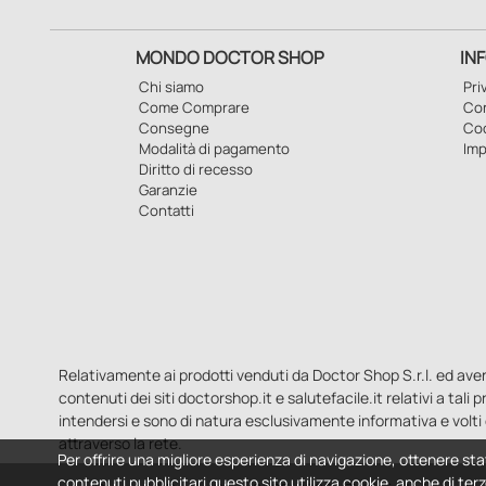
MONDO DOCTOR SHOP
IN
Chi siamo
Pri
Come Comprare
Con
Consegne
Co
Modalità di pagamento
Imp
Diritto di recesso
Garanzie
Contatti
Relativamente ai prodotti venduti da Doctor Shop S.r.l. ed aventi 
contenuti dei siti doctorshop.it e salutefacile.it relativi a tali
intendersi e sono di natura esclusivamente informativa e volti 
attraverso la rete.
Per offrire una migliore esperienza di navigazione, ottenere sta
contenuti pubblicitari questo sito utilizza cookie, anche di terz