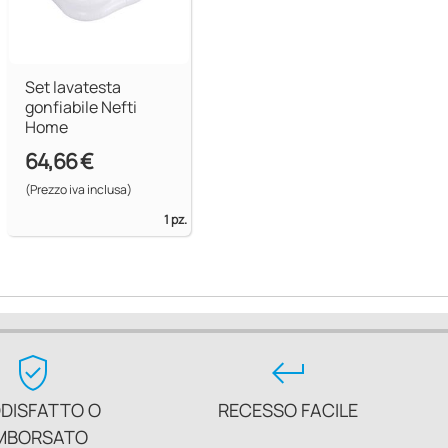
Set lavatesta
gonfiabile Nefti
Home
64,66 €
(Prezzo iva inclusa)
1 pz.
verified_user
keyboard_return
DISFATTO O
RECESSO FACILE
MBORSATO