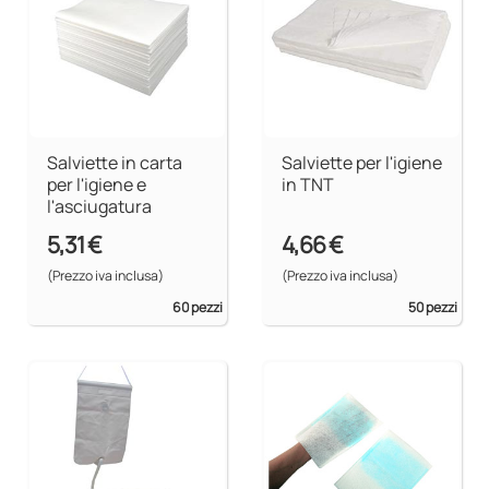
Salviette in carta
Salviette per l'igiene
per l'igiene e
in TNT
l'asciugatura
5,31 €
4,66 €
(Prezzo iva inclusa)
(Prezzo iva inclusa)
60 pezzi
50 pezzi