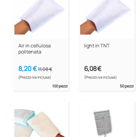
Air in cellulosa
light in TNT
politenata
8,20 €
6,08 €
11,08 €
(Prezzo iva inclusa)
(Prezzo iva inclusa)
100 pezzi
50 pezzi