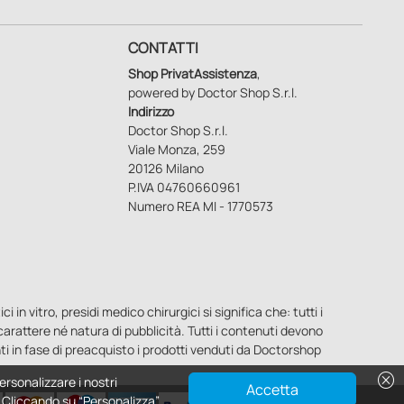
CONTATTI
Shop PrivatAssistenza
,
powered by Doctor Shop S.r.l.
Indirizzo
Doctor Shop S.r.l.
Viale Monza, 259
20126 Milano
P.IVA 04760660961
Numero REA MI - 1770573
n vitro, presidi medico chirurgici si significa che: tutti i
o carattere né natura di pubblicità. Tutti i contenuti devono
ti in fase di preacquisto i prodotti venduti da Doctorshop
cancel
ersonalizzare i nostri
Accetta
e. Cliccando su “Personalizza”