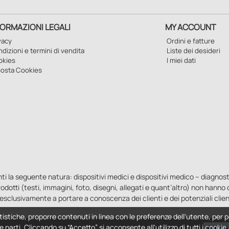
FORMAZIONI LEGALI
MY ACCOUNT
vacy
Ordini e fatture
dizioni e termini di vendita
Liste dei desideri
okies
I miei dati
osta Cookies
la seguente natura: dispositivi medici e dispositivi medico – diagnostici i
 prodotti (testi, immagini, foto, disegni, allegati e quant’altro) non hann
esclusivamente a portare a conoscenza dei clienti e dei potenziali clien
tistiche, proporre contenuti in linea con le preferenze dell'utente, per p
e parti. Cliccando su “Accetto” si acconsente all'utilizzo di tutti i cooki