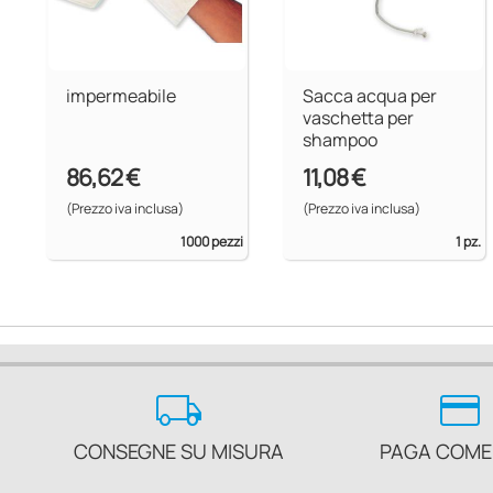
impermeabile
Sacca acqua per
vaschetta per
shampoo
86,62 €
11,08 €
(Prezzo iva inclusa)
(Prezzo iva inclusa)
1000 pezzi
1 pz.
local_shipping
credit_card
CONSEGNE SU MISURA
PAGA COME