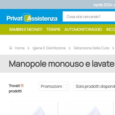
Aprile 2024: 
BAMBINI E NEONATI
TERAPIE
AUTOMONITORAGGIO
INC
home
Home
Igiene E Disinfezione
Detersione Della Cute
Manopole monouso e lavate
Trovati
11
Promozioni
Solo prodotti disponib
prodotti