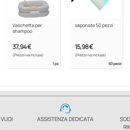
Vaschetta per
saponate 50 pezzi
shampoo
37,94 €
15,98 €
(Prezzo iva inclusa)
(Prezzo iva inclusa)
1 pz.
50 pezzi
support_agent
 VUOI
ASSISTENZA DEDICATA
SOD
RI