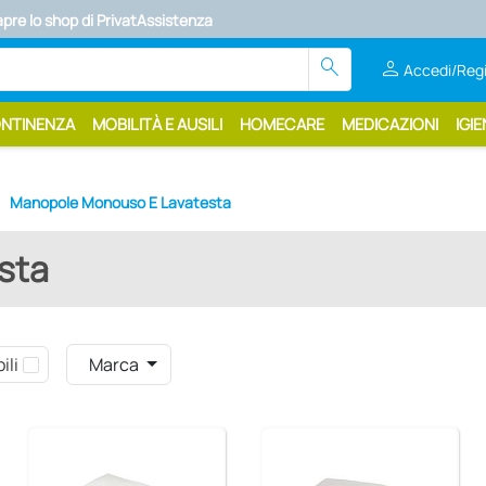
apre lo shop di PrivatAssistenza
search
person
Accedi/Regi
ONTINENZA
MOBILITÀ E AUSILI
HOMECARE
MEDICAZIONI
IGIE
Manopole Monouso E Lavatesta
sta
ili
Marca