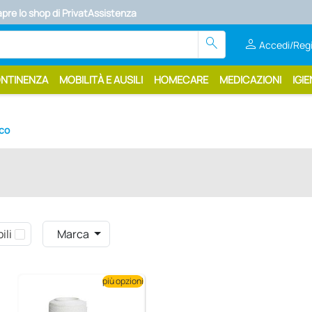
apre lo shop di PrivatAssistenza
search
person
Accedi/Regi
ONTINENZA
MOBILITÀ E AUSILI
HOMECARE
MEDICAZIONI
IGIE
nco
ili
Marca
più opzioni