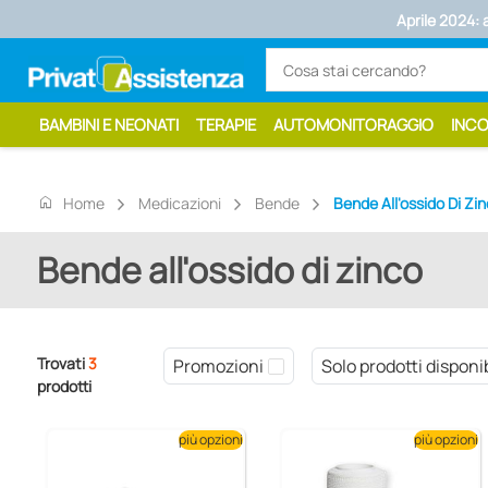
Aprile 2024: 
BAMBINI E NEONATI
TERAPIE
AUTOMONITORAGGIO
INC
home
Home
Medicazioni
Bende
Bende All'ossido Di Zi
Bende all'ossido di zinco
Trovati
3
Promozioni
Solo prodotti disponib
prodotti
più opzioni
più opzioni