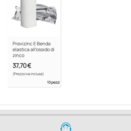
Previzinc E Benda
elastica all'ossido di
zinco
37,70 €
(Prezzo iva inclusa)
10 pezzi
support_agent