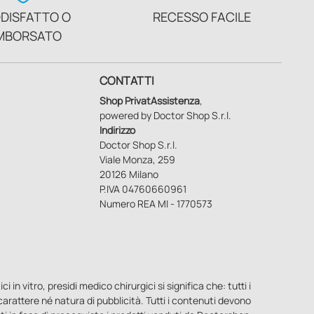
DISFATTO O
RECESSO FACILE
MBORSATO
CONTATTI
Shop PrivatAssistenza
,
powered by Doctor Shop S.r.l.
Indirizzo
Doctor Shop S.r.l.
Viale Monza, 259
20126 Milano
P.IVA 04760660961
Numero REA MI - 1770573
n vitro, presidi medico chirurgici si significa che: tutti i
o carattere né natura di pubblicità. Tutti i contenuti devono