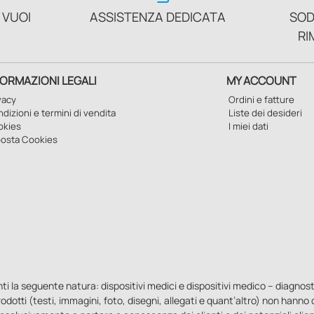
 VUOI
ASSISTENZA DEDICATA
SOD
RI
FORMAZIONI LEGALI
MY ACCOUNT
vacy
Ordini e fatture
dizioni e termini di vendita
Liste dei desideri
okies
I miei dati
osta Cookies
la seguente natura: dispositivi medici e dispositivi medico – diagnostici i
 prodotti (testi, immagini, foto, disegni, allegati e quant’altro) non hann