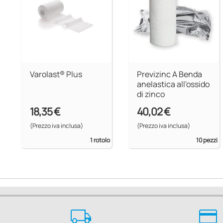
Varolast® Plus
Previzinc A Benda
anelastica all'ossido
di zinco
18,35 €
40,02 €
(Prezzo iva inclusa)
(Prezzo iva inclusa)
1 rotolo
10 pezzi
local_shipping
credit_card