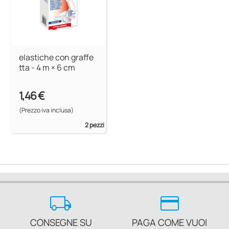
elastiche con graffe
tta - 4 m × 6 cm
1,46 €
(Prezzo iva inclusa)
2 pezzi
local_shipping
credit_card
CONSEGNE SU
PAGA COME VUOI