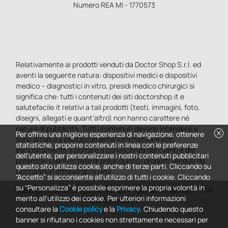
Numero REA MI - 1770573
Relativamente ai prodotti venduti da Doctor Shop S.r.l. ed
aventi la seguente natura: dispositivi medici e dispositivi
medico – diagnostici in vitro, presidi medico chirurgici si
significa che: tutti i contenuti dei siti doctorshop.it e
salutefacile.it relativi a tali prodotti (testi, immagini, foto,
disegni, allegati e quant’altro) non hanno carattere né
natura di pubblicità. Tutti i contenuti devono intendersi e
cancel
Per offrire una migliore esperienza di navigazione, ottenere
sono di natura esclusivamente informativa e volti
statistiche, proporre contenuti in linea con le preferenze
esclusivamente a portare a conoscenza dei clienti e dei
dell'utente, per personalizzare i nostri contenuti pubblicitari
potenziali clienti in fase di preacquisto i prodotti venduti da
questo sito utilizza cookie, anche di terze parti. Cliccando su
Doctorshop attraverso la rete.
“Accetto” si acconsente all'utilizzo di tutti i cookie. Cliccando
su “Personalizza” è possibile esprimere la propria volontà in
Copyright DoctorShop 2005-2026 - Tutti diritti riservati - P.IVA
merito all'utilizzo dei cookie. Per ulteriori informazioni
04760660961
consultare la
Cookie policy
e la
Privacy
. Chiudendo questo
banner si rifiutano i cookies non strettamente necessari per