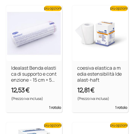
più opzioni
più opzioni
Idealast Benda elasti
coesiva elastica a m
ca di supporto e cont
edia estensibilità Ide
enzione - 15 cm × 5
alast-haft
m
12,53 €
12,81 €
(Prezzo iva inclusa)
(Prezzo iva inclusa)
1 rotolo
1 rotolo
più opzioni
più opzioni