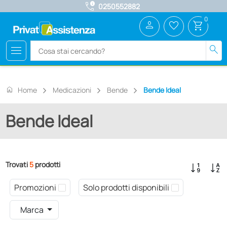
call_quality
0250552882
0
person
favorite_border
shopping_cart
menu
search
home
Home
Medicazioni
Bende
Bende Ideal
Bende Ideal
Trovati
5
prodotti
Promozioni
Solo prodotti disponibili
Marca