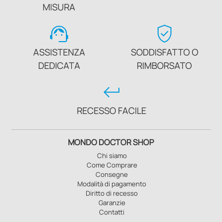
MISURA
support_agent
verified_user
ASSISTENZA
SODDISFATTO O
DEDICATA
RIMBORSATO
keyboard_return
RECESSO FACILE
MONDO DOCTOR SHOP
Chi siamo
Come Comprare
Consegne
Modalità di pagamento
Diritto di recesso
Garanzie
Contatti