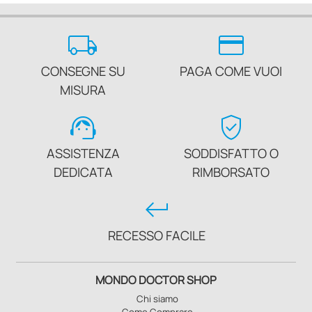
local_shipping
credit_card
CONSEGNE SU
PAGA COME VUOI
MISURA
support_agent
verified_user
ASSISTENZA
SODDISFATTO O
DEDICATA
RIMBORSATO
keyboard_return
RECESSO FACILE
MONDO DOCTOR SHOP
Chi siamo
Come Comprare