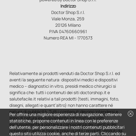
Indirizzo
Doctor Shop S.r.l.
Viale Monza, 259
20126 Milano
P.IVA 04760660961
Numero REA MI - 1770573
Relativamente ai prodotti venduti da Doctor Shop S.r.l. ed
aventi la seguente natura: dispositivi medici e dispositivi
medico – diagnostici in vitro, presidi medico chirurgici si
significa che: tutti i contenuti dei siti doctorshop.it e
salutefacile.it relativi a tali prodotti (testi, immagini, foto,
disegni, allegati e quant’altro) non hanno carattere né
natura di pubblicità. Tutti i contenuti devono intendersi e
cancel
Per offrire una migliore esperienza di navigazione, ottenere
sono di natura esclusivamente informativa e volti
statistiche, proporre contenuti in linea con le preferenze
esclusivamente a portare a conoscenza dei clienti e dei
dell'utente, per personalizzare i nostri contenuti pubblicitari
potenziali clienti in fase di preacquisto i prodotti venduti da
questo sito utilizza cookie, anche di terze parti. Cliccando su