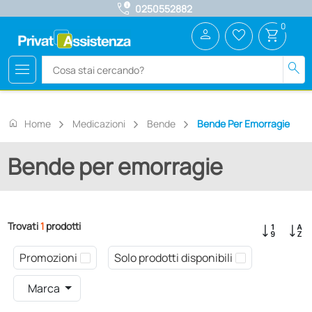
call_quality
0250552882
0
person
favorite_border
shopping_cart
menu
search
home
Home
Medicazioni
Bende
Bende Per Emorragie
Bende per emorragie
Trovati
1
prodotti
Promozioni
Solo prodotti disponibili
Marca