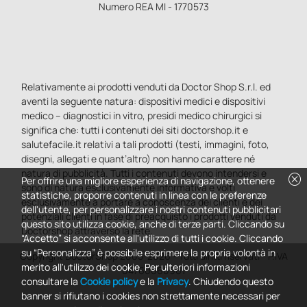
Numero REA MI - 1770573
Relativamente ai prodotti venduti da Doctor Shop S.r.l. ed
aventi la seguente natura: dispositivi medici e dispositivi
medico – diagnostici in vitro, presidi medico chirurgici si
significa che: tutti i contenuti dei siti doctorshop.it e
salutefacile.it relativi a tali prodotti (testi, immagini, foto,
disegni, allegati e quant’altro) non hanno carattere né
natura di pubblicità. Tutti i contenuti devono intendersi e
cancel
Per offrire una migliore esperienza di navigazione, ottenere
sono di natura esclusivamente informativa e volti
statistiche, proporre contenuti in linea con le preferenze
esclusivamente a portare a conoscenza dei clienti e dei
dell'utente, per personalizzare i nostri contenuti pubblicitari
potenziali clienti in fase di preacquisto i prodotti venduti da
questo sito utilizza cookie, anche di terze parti. Cliccando su
Doctorshop attraverso la rete.
“Accetto” si acconsente all'utilizzo di tutti i cookie. Cliccando
su “Personalizza” è possibile esprimere la propria volontà in
Copyright DoctorShop 2005-2026 - Tutti diritti riservati - P.IVA
merito all'utilizzo dei cookie. Per ulteriori informazioni
04760660961
consultare la
Cookie policy
e la
Privacy
. Chiudendo questo
banner si rifiutano i cookies non strettamente necessari per