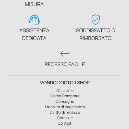
MISURA
support_agent
verified_user
ASSISTENZA
SODDISFATTO O
DEDICATA
RIMBORSATO
keyboard_return
RECESSO FACILE
MONDO DOCTOR SHOP
Chi siamo
Come Comprare
Consegne
Modalità di pagamento
Diritto di recesso
Garanzie
Contatti