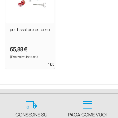
per fissatore esterno
65,88 €
(Prezzo iva inclusa)
1 kit
local_shipping
credit_card
CONSEGNE SU
PAGA COME VUOI