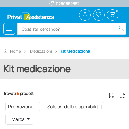
call_quality
0250552882
0
person
favorite_border
shopping_cart
menu
search
home
Home
Medicazioni
Kit Medicazione
Kit medicazione
Trovati
5
prodotti
Promozioni
Solo prodotti disponibili
Marca