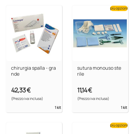
più opzioni
chirurgia spalla - gra
sutura monouso ste
nde
rile
42,33 €
11,14 €
(Prezzo iva inclusa)
(Prezzo iva inclusa)
1 kit
1 kit
più opzioni