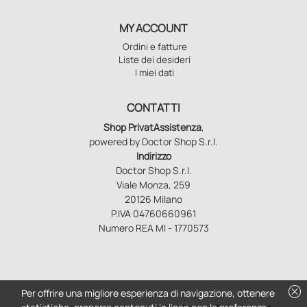
MY ACCOUNT
Ordini e fatture
Liste dei desideri
I miei dati
CONTATTI
Shop PrivatAssistenza
,
powered by Doctor Shop S.r.l.
Indirizzo
Doctor Shop S.r.l.
Viale Monza, 259
20126 Milano
P.IVA 04760660961
Numero REA MI - 1770573
cancel
Per offrire una migliore esperienza di navigazione, ottenere