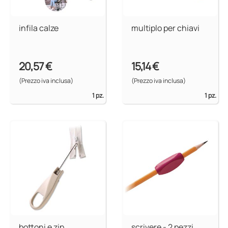
infila calze
multiplo per chiavi
20,57 €
15,14 €
(Prezzo iva inclusa)
(Prezzo iva inclusa)
1 pz.
1 pz.
bottoni e zip
scrivere - 2 pezzi