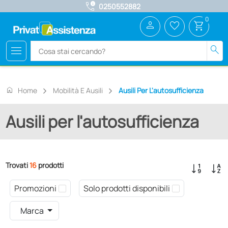
call_quality
0250552882
0
person
favorite_border
shopping_cart
menu
search
home
Home
Mobilità E Ausili
Ausili Per L'autosufficienza
Ausili per l'autosufficienza
Trovati
16
prodotti
Promozioni
Solo prodotti disponibili
Marca