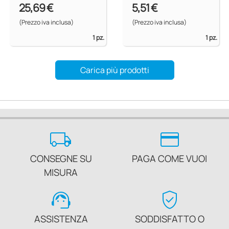
25,69 €
5,51 €
(Prezzo iva inclusa)
(Prezzo iva inclusa)
1 pz.
1 pz.
Carica più prodotti
local_shipping
credit_card
CONSEGNE SU
PAGA COME VUOI
MISURA
support_agent
verified_user
ASSISTENZA
SODDISFATTO O