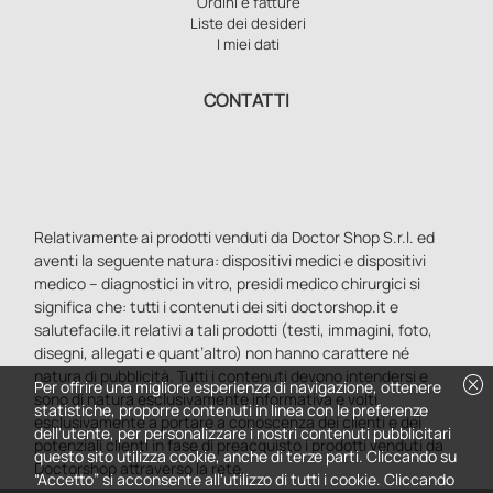
Ordini e fatture
Liste dei desideri
I miei dati
CONTATTI
Relativamente ai prodotti venduti da Doctor Shop S.r.l. ed
aventi la seguente natura: dispositivi medici e dispositivi
medico – diagnostici in vitro, presidi medico chirurgici si
significa che: tutti i contenuti dei siti doctorshop.it e
salutefacile.it relativi a tali prodotti (testi, immagini, foto,
disegni, allegati e quant’altro) non hanno carattere né
natura di pubblicità. Tutti i contenuti devono intendersi e
cancel
Per offrire una migliore esperienza di navigazione, ottenere
sono di natura esclusivamente informativa e volti
statistiche, proporre contenuti in linea con le preferenze
esclusivamente a portare a conoscenza dei clienti e dei
dell'utente, per personalizzare i nostri contenuti pubblicitari
potenziali clienti in fase di preacquisto i prodotti venduti da
questo sito utilizza cookie, anche di terze parti. Cliccando su
Doctorshop attraverso la rete.
“Accetto” si acconsente all'utilizzo di tutti i cookie. Cliccando