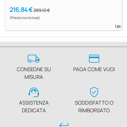
216,84 €
289,12 €
(Prezzo iva inclusa)
1 pz.
local_shipping
credit_card
CONSEGNE SU
PAGA COME VUOI
MISURA
support_agent
verified_user
ASSISTENZA
SODDISFATTO O
DEDICATA
RIMBORSATO
keyboard_return