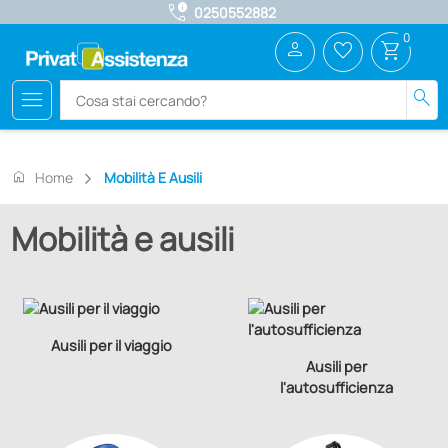
call_quality
0250552882
0
person
favorite_border
shopping_cart
menu
search
home
Home
Mobilità E Ausili
Mobilità e ausili
Ausili per il viaggio
Ausili per
l'autosufficienza