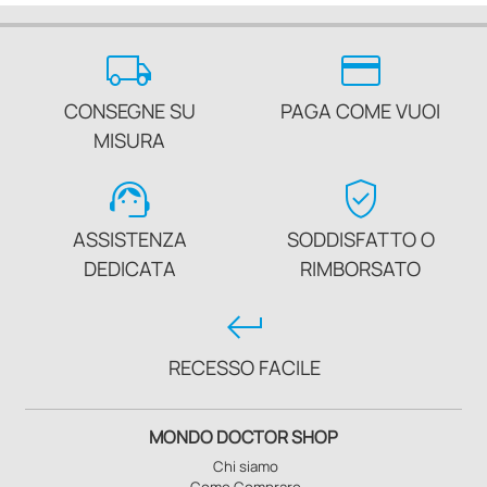
local_shipping
credit_card
CONSEGNE SU
PAGA COME VUOI
MISURA
support_agent
verified_user
ASSISTENZA
SODDISFATTO O
DEDICATA
RIMBORSATO
keyboard_return
RECESSO FACILE
MONDO DOCTOR SHOP
Chi siamo
Come Comprare