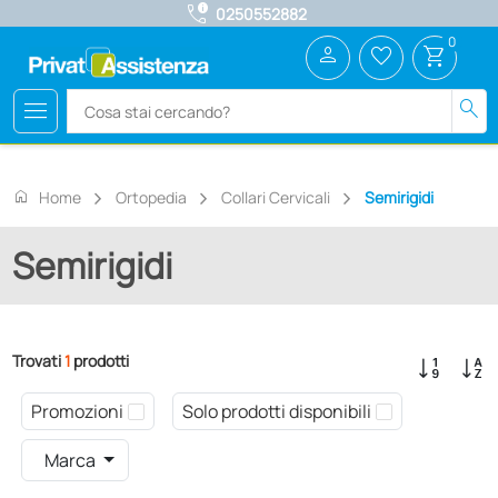
call_quality
0250552882
0
person
favorite_border
shopping_cart
menu
search
home
Home
Ortopedia
Collari Cervicali
Semirigidi
Semirigidi
Trovati
1
prodotti
Promozioni
Solo prodotti disponibili
Marca