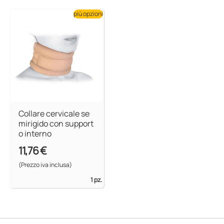
più opzioni
Collare cervicale se
mirigido con support
o interno
11,76 €
(Prezzo iva inclusa)
1 pz.