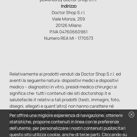
Indirizzo
Doctor Shop S.r.l.
Viale Monza, 259
20126 Milano
P.IVA 04760660961
Numero REA MI - 1770573
Relativamente ai prodotti venduti da Doctor Shop S.r.l. ed
aventi la seguente natura: dispositivi medici e dispositivi
medico – diagnostici in vitro, presidi medico chirurgici si
significa che: tutti i contenuti dei siti doctorshop.it e
salutefacile.it relativi a tali prodotti (testi, immagini, foto,
disegni, allegati e quant’altro) non hanno carattere né
natura di pubblicità. Tutti i contenuti devono intendersi e
cancel
Per offrire una migliore esperienza di navigazione, ottenere
sono di natura esclusivamente informativa e volti
statistiche, proporre contenuti in linea con le preferenze
esclusivamente a portare a conoscenza dei clienti e dei
dell'utente, per personalizzare i nostri contenuti pubblicitari
potenziali clienti in fase di preacquisto i prodotti venduti da
questo sito utilizza cookie, anche di terze parti. Cliccando su