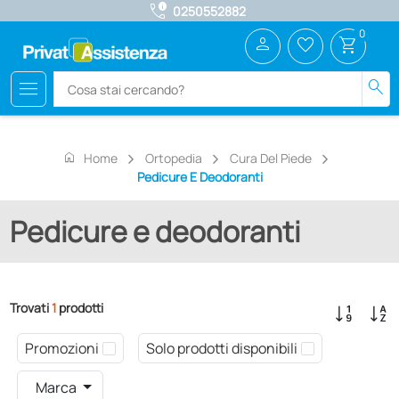
call_quality
0250552882
0
person
favorite_border
shopping_cart
menu
search
home
Home
Ortopedia
Cura Del Piede
Pedicure E Deodoranti
Pedicure e deodoranti
Trovati
1
prodotti
Promozioni
Solo prodotti disponibili
Marca