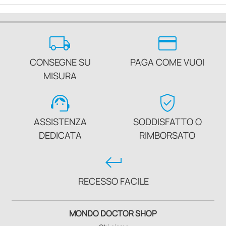
local_shipping
credit_card
CONSEGNE SU
PAGA COME VUOI
MISURA
support_agent
verified_user
ASSISTENZA
SODDISFATTO O
DEDICATA
RIMBORSATO
keyboard_return
RECESSO FACILE
MONDO DOCTOR SHOP