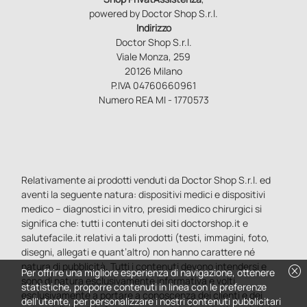
powered by Doctor Shop S.r.l.
Indirizzo
Doctor Shop S.r.l.
Viale Monza, 259
20126 Milano
P.IVA 04760660961
Numero REA MI - 1770573
Relativamente ai prodotti venduti da Doctor Shop S.r.l. ed
aventi la seguente natura: dispositivi medici e dispositivi
medico – diagnostici in vitro, presidi medico chirurgici si
significa che: tutti i contenuti dei siti doctorshop.it e
salutefacile.it relativi a tali prodotti (testi, immagini, foto,
disegni, allegati e quant’altro) non hanno carattere né
natura di pubblicità. Tutti i contenuti devono intendersi e
cancel
Per offrire una migliore esperienza di navigazione, ottenere
sono di natura esclusivamente informativa e volti
statistiche, proporre contenuti in linea con le preferenze
esclusivamente a portare a conoscenza dei clienti e dei
dell'utente, per personalizzare i nostri contenuti pubblicitari