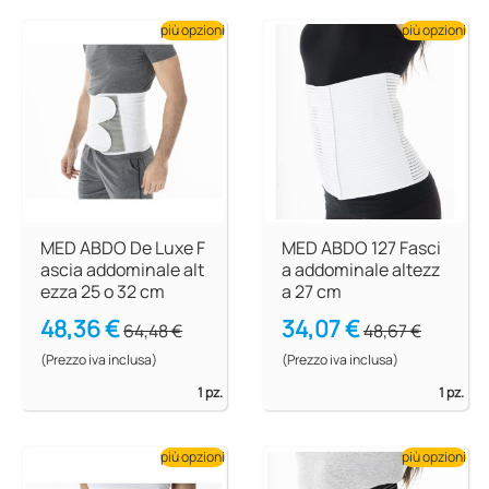
più opzioni
più opzioni
MED ABDO De Luxe F
MED ABDO 127 Fasci
ascia addominale alt
a addominale altezz
ezza 25 o 32 cm
a 27 cm
48,36 €
34,07 €
64,48 €
48,67 €
(Prezzo iva inclusa)
(Prezzo iva inclusa)
1 pz.
1 pz.
più opzioni
più opzioni