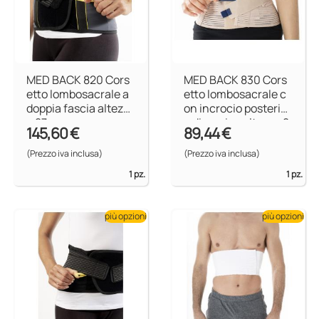
MED BACK 820 Cors
MED BACK 830 Cors
etto lombosacrale a
etto lombosacrale c
doppia fascia altezz
on incrocio posterior
a 27 cm
e dinamico altezza 2
145,60 €
89,44 €
4 o 27 cm
(Prezzo iva inclusa)
(Prezzo iva inclusa)
1 pz.
1 pz.
più opzioni
più opzioni