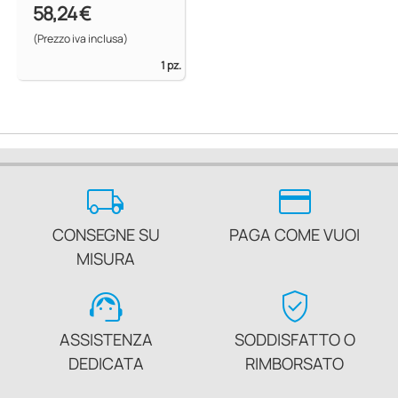
58,24 €
(Prezzo iva inclusa)
1 pz.
local_shipping
credit_card
CONSEGNE SU
PAGA COME VUOI
MISURA
support_agent
verified_user
ASSISTENZA
SODDISFATTO O
DEDICATA
RIMBORSATO