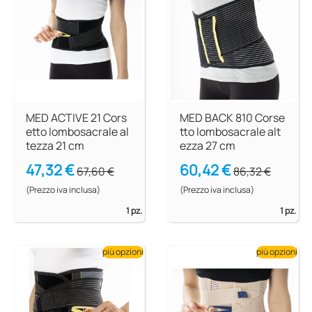
MED ACTIVE 21 Cors
MED BACK 810 Corse
etto lombosacrale al
tto lombosacrale alt
tezza 21 cm
ezza 27 cm
47,32 €
60,42 €
67,60 €
86,32 €
(Prezzo iva inclusa)
(Prezzo iva inclusa)
1 pz.
1 pz.
più opzioni
più opzioni