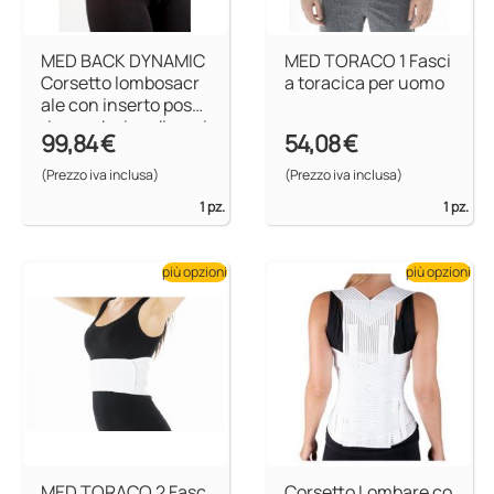
MED BACK DYNAMIC
MED TORACO 1 Fasci
Corsetto lombosacr
a toracica per uomo
ale con inserto poste
riore e design dinami
99,84 €
54,08 €
co
(Prezzo iva inclusa)
(Prezzo iva inclusa)
1 pz.
1 pz.
più opzioni
più opzioni
MED TORACO 2 Fasc
Corsetto Lombare co