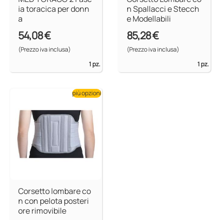
ia toracica per donn
n Spallacci e Stecch
a
e Modellabili
54,08 €
85,28 €
(Prezzo iva inclusa)
(Prezzo iva inclusa)
1 pz.
1 pz.
più opzioni
Corsetto lombare co
n con pelota posteri
ore rimovibile