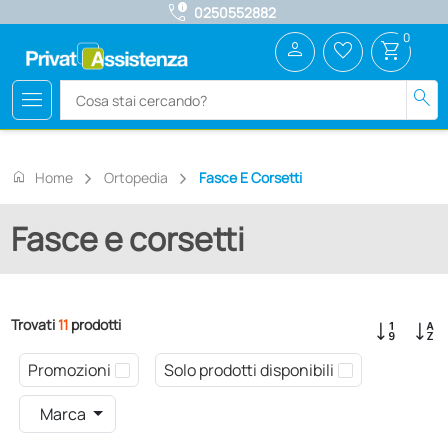
call_quality
0250552882
0
person
favorite_border
shopping_cart
menu
search
home
Home
Ortopedia
Fasce E Corsetti
Fasce e corsetti
Trovati
11
prodotti
Promozioni
Solo prodotti disponibili
Marca