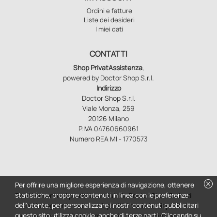
Ordini e fatture
Liste dei desideri
I miei dati
CONTATTI
Shop PrivatAssistenza
,
powered by Doctor Shop S.r.l.
Indirizzo
Doctor Shop S.r.l.
Viale Monza, 259
20126 Milano
P.IVA 04760660961
Numero REA MI - 1770573
cancel
Per offrire una migliore esperienza di navigazione, ottenere
statistiche, proporre contenuti in linea con le preferenze
Relativamente ai prodotti venduti da Doctor Shop S.r.l. ed
dell'utente, per personalizzare i nostri contenuti pubblicitari
aventi la seguente natura: dispositivi medici e dispositivi
questo sito utilizza cookie, anche di terze parti. Cliccando su
medico – diagnostici in vitro, presidi medico chirurgici si