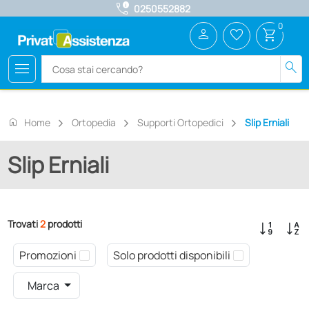
call_quality
0250552882
0
person
favorite_border
shopping_cart
menu
search
home
Home
Ortopedia
Supporti Ortopedici
Slip Erniali
Slip Erniali
Trovati
2
prodotti
Promozioni
Solo prodotti disponibili
Marca