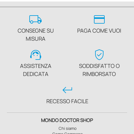
local_shipping
credit_card
CONSEGNE SU
PAGA COME VUOI
MISURA
support_agent
verified_user
ASSISTENZA
SODDISFATTO O
DEDICATA
RIMBORSATO
keyboard_return
RECESSO FACILE
MONDO DOCTOR SHOP
Chi siamo
Come Comprare