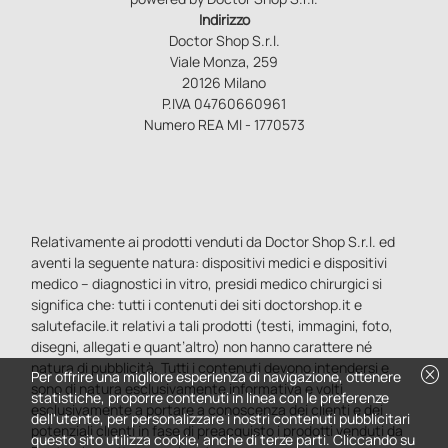
Indirizzo
Doctor Shop S.r.l.
Viale Monza, 259
20126 Milano
P.IVA 04760660961
Numero REA MI - 1770573
Relativamente ai prodotti venduti da Doctor Shop S.r.l. ed
aventi la seguente natura: dispositivi medici e dispositivi
medico – diagnostici in vitro, presidi medico chirurgici si
significa che: tutti i contenuti dei siti doctorshop.it e
salutefacile.it relativi a tali prodotti (testi, immagini, foto,
disegni, allegati e quant’altro) non hanno carattere né
natura di pubblicità. Tutti i contenuti devono intendersi e
cancel
Per offrire una migliore esperienza di navigazione, ottenere
sono di natura esclusivamente informativa e volti
statistiche, proporre contenuti in linea con le preferenze
esclusivamente a portare a conoscenza dei clienti e dei
dell'utente, per personalizzare i nostri contenuti pubblicitari
potenziali clienti in fase di preacquisto i prodotti venduti da
questo sito utilizza cookie, anche di terze parti. Cliccando su