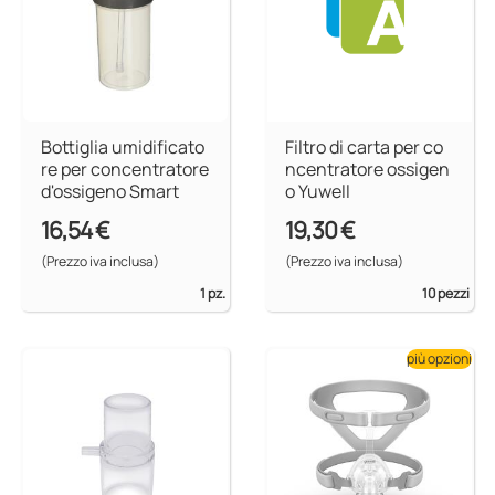
Bottiglia umidificato
Filtro di carta per co
re per concentratore
ncentratore ossigen
d'ossigeno Smart
o Yuwell
16,54 €
19,30 €
(Prezzo iva inclusa)
(Prezzo iva inclusa)
1 pz.
10 pezzi
più opzioni