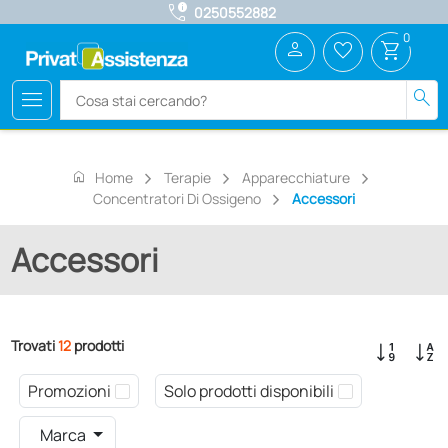
call_quality
0250552882
0
person
favorite_border
shopping_cart
menu
search
home
Home
Terapie
Apparecchiature
Concentratori Di Ossigeno
Accessori
Accessori
Trovati
12
prodotti
Promozioni
Solo prodotti disponibili
Marca