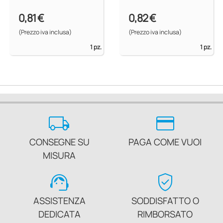
0,81 €
0,82 €
(Prezzo iva inclusa)
(Prezzo iva inclusa)
1 pz.
1 pz.
local_shipping
credit_card
CONSEGNE SU
PAGA COME VUOI
MISURA
support_agent
verified_user
ASSISTENZA
SODDISFATTO O
DEDICATA
RIMBORSATO