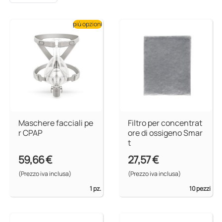
più opzioni
Maschere facciali pe
Filtro per concentrat
r CPAP
ore di ossigeno Smar
t
59,66 €
27,57 €
(Prezzo iva inclusa)
(Prezzo iva inclusa)
1 pz.
10 pezzi