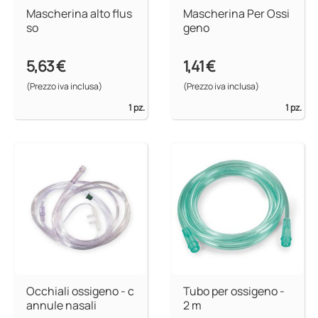
Mascherina alto flus
Mascherina Per Ossi
so
geno
5,63 €
1,41 €
(Prezzo iva inclusa)
(Prezzo iva inclusa)
1 pz.
1 pz.
Occhiali ossigeno - c
Tubo per ossigeno -
annule nasali
2 m