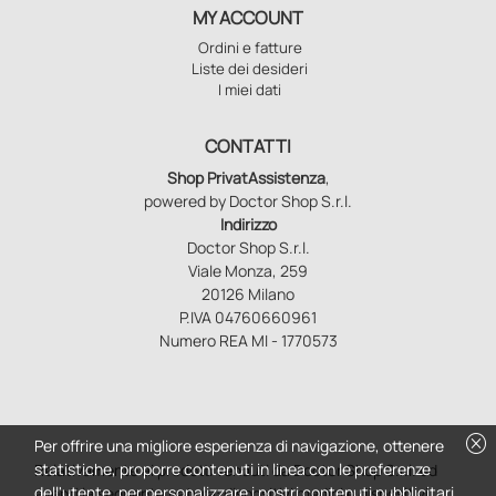
MY ACCOUNT
Ordini e fatture
Liste dei desideri
I miei dati
CONTATTI
Shop PrivatAssistenza
,
powered by Doctor Shop S.r.l.
Indirizzo
Doctor Shop S.r.l.
Viale Monza, 259
20126 Milano
P.IVA 04760660961
Numero REA MI - 1770573
cancel
Per offrire una migliore esperienza di navigazione, ottenere
statistiche, proporre contenuti in linea con le preferenze
Relativamente ai prodotti venduti da Doctor Shop S.r.l. ed
dell'utente, per personalizzare i nostri contenuti pubblicitari
aventi la seguente natura: dispositivi medici e dispositivi