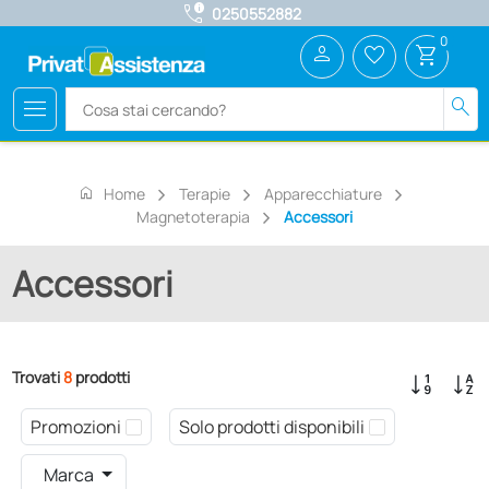
call_quality
0250552882
0
person
favorite_border
shopping_cart
menu
search
home
Home
Terapie
Apparecchiature
Magnetoterapia
Accessori
Accessori
Trovati
8
prodotti
Promozioni
Solo prodotti disponibili
Marca