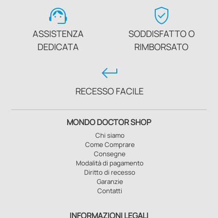
support_agent
verified_user
ASSISTENZA
SODDISFATTO O
DEDICATA
RIMBORSATO
keyboard_return
RECESSO FACILE
MONDO DOCTOR SHOP
Chi siamo
Come Comprare
Consegne
Modalità di pagamento
Diritto di recesso
Garanzie
Contatti
INFORMAZIONI LEGALI