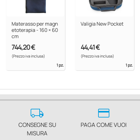
Materasso per magn
Valigia New Pocket
etoterapia - 160 × 60
cm
744,20 €
44,41 €
(Prezzo iva inclusa)
(Prezzo iva inclusa)
1 pz.
1 pz.
local_shipping
credit_card
CONSEGNE SU
PAGA COME VUOI
MISURA