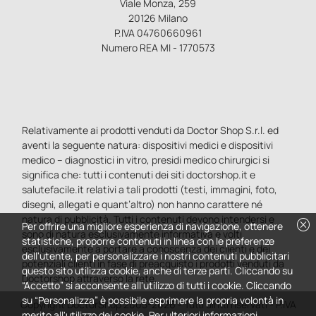
Viale Monza, 259
20126 Milano
P.IVA 04760660961
Numero REA MI - 1770573
Relativamente ai prodotti venduti da Doctor Shop S.r.l. ed
aventi la seguente natura: dispositivi medici e dispositivi
medico – diagnostici in vitro, presidi medico chirurgici si
significa che: tutti i contenuti dei siti doctorshop.it e
salutefacile.it relativi a tali prodotti (testi, immagini, foto,
disegni, allegati e quant’altro) non hanno carattere né
natura di pubblicità. Tutti i contenuti devono intendersi e
cancel
Per offrire una migliore esperienza di navigazione, ottenere
sono di natura esclusivamente informativa e volti
statistiche, proporre contenuti in linea con le preferenze
esclusivamente a portare a conoscenza dei clienti e dei
dell'utente, per personalizzare i nostri contenuti pubblicitari
potenziali clienti in fase di preacquisto i prodotti venduti da
questo sito utilizza cookie, anche di terze parti. Cliccando su
Doctorshop attraverso la rete.
“Accetto” si acconsente all'utilizzo di tutti i cookie. Cliccando
su “Personalizza” è possibile esprimere la propria volontà in
Copyright DoctorShop 2005-2026 - Tutti diritti riservati - P.IVA
merito all'utilizzo dei cookie. Per ulteriori informazioni