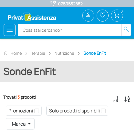
call_quality
0250552882
0
person
favorite_border
shopping_cart
menu
search
home
Home
Terapie
Nutrizione
Sonde EnFit
Sonde EnFit
Trovati
3
prodotti
Promozioni
Solo prodotti disponibili
Marca