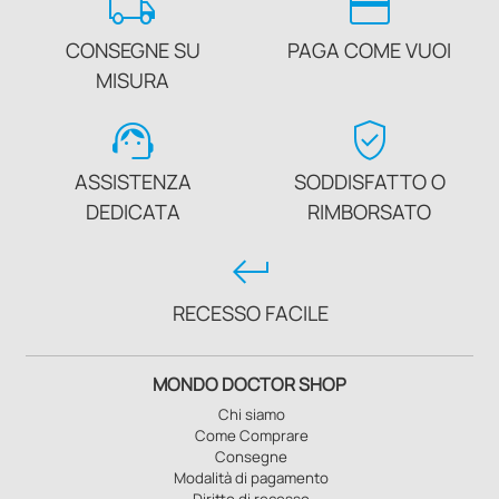
local_shipping
credit_card
CONSEGNE SU
PAGA COME VUOI
MISURA
support_agent
verified_user
ASSISTENZA
SODDISFATTO O
DEDICATA
RIMBORSATO
keyboard_return
RECESSO FACILE
MONDO DOCTOR SHOP
Chi siamo
Come Comprare
Consegne
Modalità di pagamento
Diritto di recesso