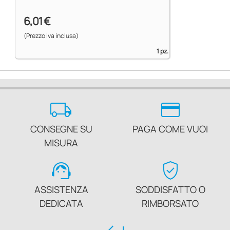
6,01 €
(Prezzo iva inclusa)
1 pz.
local_shipping
credit_card
CONSEGNE SU
PAGA COME VUOI
MISURA
support_agent
verified_user
ASSISTENZA
SODDISFATTO O
DEDICATA
RIMBORSATO