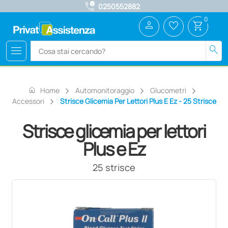
call_quality
0250552882
0
person
favorite_border
shopping_cart
menu
search
home
Home
Automonitoraggio
Glucometri
Accessori
Strisce Glicemia Per Lettori Plus E Ez - 25 Strisce
Strisce glicemia per lettori
Plus e Ez
25 strisce