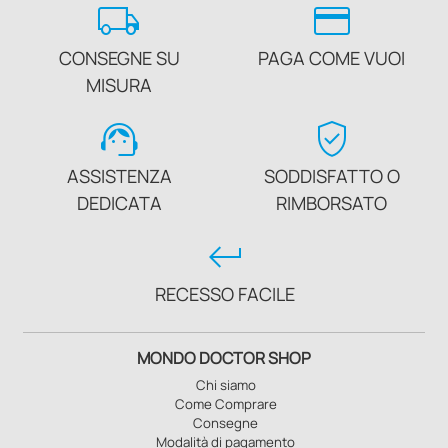
local_shipping
credit_card
CONSEGNE SU
PAGA COME VUOI
MISURA
support_agent
verified_user
ASSISTENZA
SODDISFATTO O
DEDICATA
RIMBORSATO
keyboard_return
RECESSO FACILE
MONDO DOCTOR SHOP
Chi siamo
Come Comprare
Consegne
Modalità di pagamento