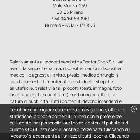
Viale Monza, 259
20126 Milano
P.IVA 04760660961
Numero REA MI - 1770573
Relativamente ai prodotti venduti da Doctor Shop S.r.l. ed
aventi la seguente natura: dispositivi medici e dispositivi
medico – diagnostici in vitro, presidi medico chirurgici si
significa che: tutti i contenuti dei siti doctorshop.it e
salutefacile.it relativi a tali prodotti (testi, immagini, foto,
disegni, allegati e quant’altro) non hanno carattere né
natura di pubblicità. Tutti i contenuti devono intendersi e
sono di natura esclusivamente informativa e volti
cancel
Per offrire una migliore esperienza di navigazione, ottenere
esclusivamente a portare a conoscenza dei clienti e dei
statistiche, proporre contenuti in linea con le preferenze
potenziali clienti in fase di preacquisto i prodotti venduti da
dell'utente, per personalizzare i nostri contenuti pubblicitari
Doctorshop attraverso la rete.
questo sito utilizza cookie, anche di terze parti. Cliccando su
“Accetto” si acconsente all'utilizzo di tutti i cookie. Cliccando
Copyright DoctorShop 2005-2026 - Tutti diritti riservati - P.IVA