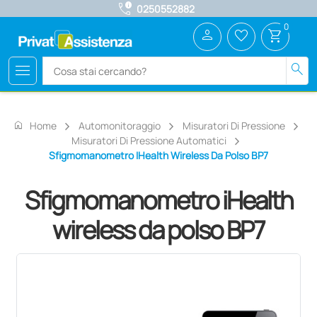
call_quality
0250552882
0
person
favorite_border
shopping_cart
menu
search
home
Home
Automonitoraggio
Misuratori Di Pressione
Misuratori Di Pressione Automatici
Sfigmomanometro IHealth Wireless Da Polso BP7
Sfigmomanometro iHealth
wireless da polso BP7