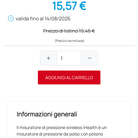
15,57 €
schedule
valida fino al 14/08/2026
Prezzo di listino
19,46 €
(Prezzo iva inclusa)
add
remove
AGGIUNGI AL CARRELLO
Informazioni generali
Il misuratore di pressione wireless iHealth è un
misuratore di pressione da polso con polsino