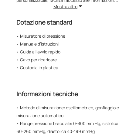
personalizzabile, facilita l'accesso alle informazioni.
La possibilità di condivisione dei dati, via email,
Mostra altro
twitter o facebook, permette di inviare ad altri i
risultati, funzione utile per informare per esempio il
Dotazione standard
medico quando il paziente usa il BP7 per il
monitoraggio domiciliare della pressione arteriosa.
• Misuratore di pressione
L'App MyVitals è utillzzabile con tutti i prodotti iHealth
• Manuale d’istruzioni
per l'Home Care.
• Guida all’avvio rapido
Compatibilità:
• Cavo per ricaricare
• Custodia in plastica
Consultate il sito iHealth per vedere l'elenco
aggiornato di tutte le compatibilità dei prodotti
ihealth con i vari smartphone/tablet; cliccate sul
seguente link:
Informazioni tecniche
https://ihealthlabs.com/pages/support-wireless-blood-
pressure-wrist-monitor
• Metodo di misurazione: oscillometrico, gonfiaggio e
misurazione automatico
• Range pressione bracciale: 0-300 mm Hg, sistolica
60-260 mmHg, diastolica 40-199 mmHg