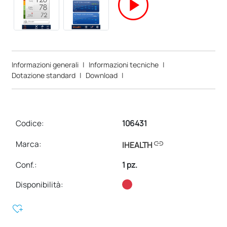
play_circle
Informazioni generali
|
Informazioni tecniche
|
Dotazione standard
|
Download
|
Codice:
106431
link
Marca:
IHEALTH
Conf.
:
1 pz.
Disponibilità:
heart_plus