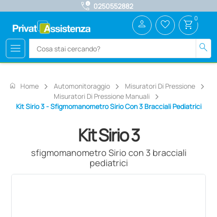
call_quality
0250552882
0
person
favorite_border
shopping_cart
menu
search
home
Home
Automonitoraggio
Misuratori Di Pressione
Misuratori Di Pressione Manuali
Kit Sirio 3 - Sfigmomanometro Sirio Con 3 Bracciali Pediatrici
Kit Sirio 3
sfigmomanometro Sirio con 3 bracciali
pediatrici