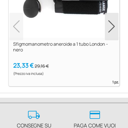
Sfigmomanometro aneroide a 1 tubo London -
nero
23,33 €
29,16 €
(Prezzo iva inclusa)
1 pz.
local_shipping
credit_card
CONSEGNE SU
PAGA COME VUOI