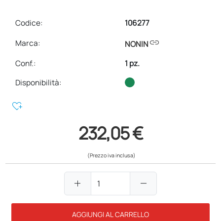
Codice:
106277
link
Marca:
NONIN
Conf.
:
1 pz.
Disponibilità:
heart_plus
232,05 €
(Prezzo iva inclusa)
add
remove
AGGIUNGI AL CARRELLO