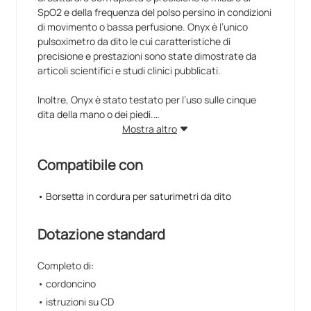
SpO2 e della frequenza del polso persino in condizioni
di movimento o bassa perfusione. Onyx è l’unico
pulsoximetro da dito le cui caratteristiche di
precisione e prestazioni sono state dimostrate da
articoli scientifici e studi clinici pubblicati.
Inoltre, Onyx è stato testato per l’uso sulle cinque
dita della mano o dei piedi.
Mostra altro
Precisione
Prestazioni dimostrate scientificamente nella più
Compatibile con
vasta gamma di situazioni e popolazioni di pazienti.
• Borsetta in cordura per saturimetri da dito
Durevolezza
Resiste alle cadute accidentali (testato fino a 50
cadute) e alla penetrazione di acqua (soddisfa e
Dotazione standard
supera i requisiti dei test IP32 ), è adatto all’uso in
migliaia di applicazioni e negli ambienti più
Completo di:
problematici.
• cordoncino
• istruzioni su CD
Efficienza