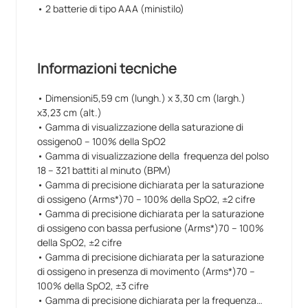
Fino a 6.000 controlli saltuari o 36 ore di
• 2 batterie di tipo AAA (ministilo)
funzionamento continuo con due batterie AAA
(ministilo).
Sicurezza
Informazioni tecniche
Costruito negli U.S.A., senza piombo e senza lattice.
• Dimensioni5,59 cm (lungh.) x 3,30 cm (largh.)
Versatilità
x3,23 cm (alt.)
Lo stesso pulsossimetro è utilizzabile su varie
• Gamma di visualizzazione della saturazione di
tipologie di pazienti, dalla pediatria ai pazienti adulti
ossigeno0 – 100% della SpO2
di grossa corporatura.
• Gamma di visualizzazione della frequenza del polso
18 – 321 battiti al minuto (BPM)
Convenienza
• Gamma di precisione dichiarata per la saturazione
La precisione comprovata, la qualità e la lunga durata
di ossigeno (Arms*)70 – 100% della SpO2, ±2 cifre
fanno dell’Onyx Vantage un acquisto estremamente
• Gamma di precisione dichiarata per la saturazione
vantaggioso nel lungo termine.
di ossigeno con bassa perfusione (Arms*)70 – 100%
della SpO2, ±2 cifre
Caratteristiche principali
:
• Gamma di precisione dichiarata per la saturazione
• LED luminosi, facili da leggere e rivolti verso il
di ossigeno in presenza di movimento (Arms*)70 –
personale clinico: SpO2 e frequenza del polso sono
100% della SpO2, ±3 cifre
visibili da qualsiasi angolazione, in tutte le condizioni
• Gamma di precisione dichiarata per la frequenza