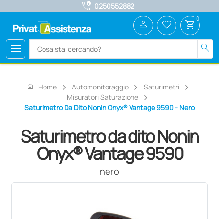
call_quality
0250552882
0
person
favorite_border
shopping_cart
menu
search
home
Home
Automonitoraggio
Saturimetri
Misuratori Saturazione
Saturimetro Da Dito Nonin Onyx® Vantage 9590 - Nero
Saturimetro da dito Nonin
Onyx® Vantage 9590
nero