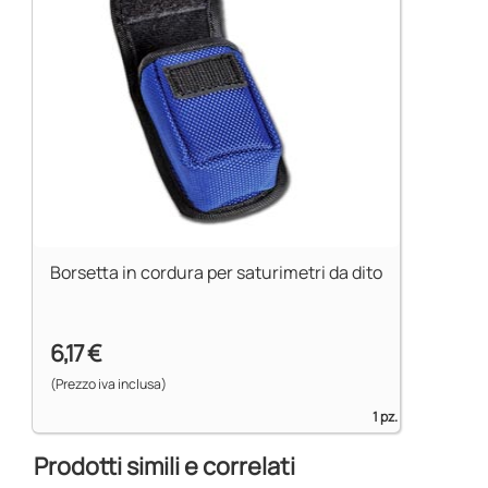
• EsercizioFino a 12.192 metri
• Pressione iperbarica Fino a 4 atmosfere
Durata della batteria
• Esercizio Circa 6.000 controlli saltuari o 36 ore di
funzionamento continuo
• con batterie alcaline di tipo AAA (ministilo) nuove
• Immagazzinaggio12 mesi
Borsetta in cordura per saturimetri da dito
6,17 €
(Prezzo iva inclusa)
1 pz.
Prodotti simili e correlati