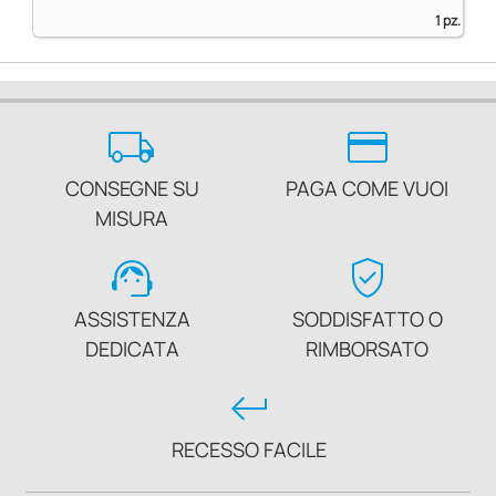
1 pz.
local_shipping
credit_card
CONSEGNE SU
PAGA COME VUOI
MISURA
support_agent
verified_user
ASSISTENZA
SODDISFATTO O
DEDICATA
RIMBORSATO
keyboard_return
RECESSO FACILE