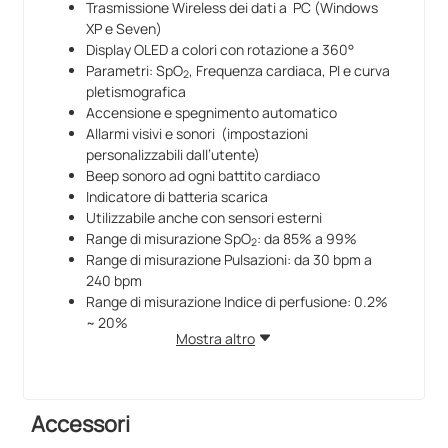
Trasmissione Wireless dei dati a PC (Windows
XP e Seven)
Display OLED a colori con rotazione a 360°
Parametri: SpO
, Frequenza cardiaca, PI e curva
2
pletismografica
Accensione e spegnimento automatico
Allarmi visivi e sonori (impostazioni
personalizzabili dall’utente)
Beep sonoro ad ogni battito cardiaco
Indicatore di batteria scarica
Utilizzabile anche con sensori esterni
Range di misurazione SpO
: da 85% a 99%
2
Range di misurazione Pulsazioni: da 30 bpm a
240 bpm
Range di misurazione Indice di perfusione: 0.2%
~ 20%
Mostra altro
Accuratezza SpO
: ± 3% (per saturazione tra
2
70 e 100)
Accuratezza Pulsazioni: ± 2 bpm
Dimensioni: 60 × 33 × h 30 mm
Accessori
Peso: 35 gr. incluse batterie