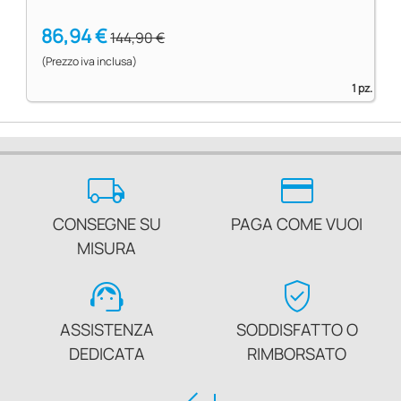
86,94 €
144,90 €
(Prezzo iva inclusa)
1 pz.
local_shipping
credit_card
CONSEGNE SU
PAGA COME VUOI
MISURA
support_agent
verified_user
ASSISTENZA
SODDISFATTO O
DEDICATA
RIMBORSATO