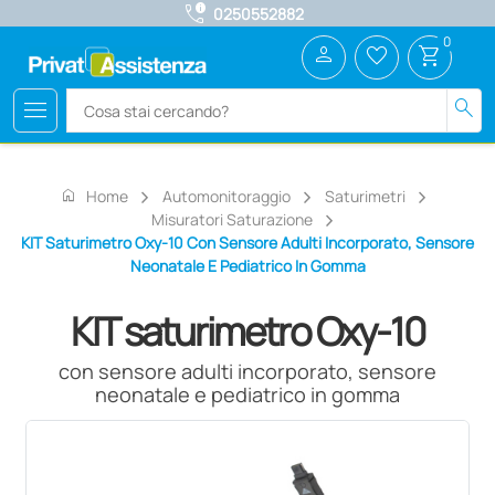
call_quality
0250552882
0
person
favorite_border
shopping_cart
menu
search
home
Home
Automonitoraggio
Saturimetri
Misuratori Saturazione
KIT Saturimetro Oxy-10 Con Sensore Adulti Incorporato, Sensore
Neonatale E Pediatrico In Gomma
KIT saturimetro Oxy-10
con sensore adulti incorporato, sensore
neonatale e pediatrico in gomma