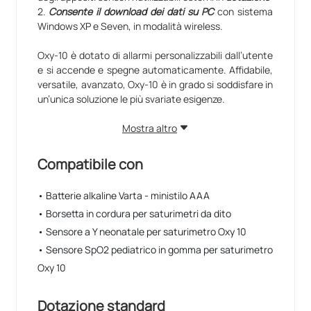
2.
Consente il download dei dati su PC
con sistema
Windows XP e Seven, in modalità wireless.
Oxy-10 è dotato di allarmi personalizzabili dall’utente
e si accende e spegne automaticamente. Affidabile,
versatile, avanzato, Oxy-10 è in grado si soddisfare in
un’unica soluzione le più svariate esigenze.
GIMApp
Mostra altro
Il saturimetro Oxy-10 si connette a
GIMApp
,
un'innovativa app gratuita per smartphone,
Compatibile con
progettata per funzionare con svariati e molteplici
dispositivi medici capaci di misurare temperatura,
• Batterie alkaline Varta - ministilo AAA
pressione arteriosa, frequenza cardiaca, peso e
• Borsetta in cordura per saturimetri da dito
componenti corporee, saturazione, ECG, sonno,
glicemia, attività fisica e molto altro ancora, senza
• Sensore a Y neonatale per saturimetro Oxy 10
configurazioni o impostazioni complesse, e
• Sensore SpO2 pediatrico in gomma per saturimetro
disponibile in 10 lingue (GB, FR, IT, ES, DE, NL, GR, PT,
Oxy 10
RO, PL).
Compatibilità con piattaforme di telemedicina
Dotazione standard