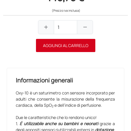
(Prezzo iva inclusa)
add
remove
AGGIUNGI AL CARRELLO
Informazioni generali
Oxy-10 è un saturimetro con sensore incorporato per
adulti che consente la misurazione della frequenza
cardiaca, della SpO
e dell’indice di perfusione.
2
Due le caratteristiche che lo rendono unico!
1.
É utilizzabile anche su bambini e neonati
grazie a
degli appositi sensori riutilizzabili esterni in
dotazione