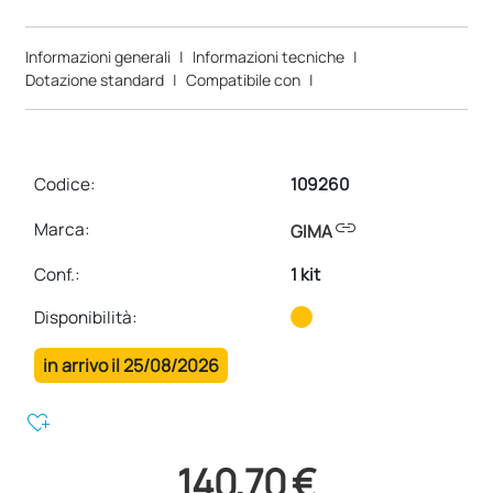
Informazioni generali
|
Informazioni tecniche
|
Dotazione standard
|
Compatibile con
|
Codice:
109260
link
Marca:
GIMA
Conf.
:
1 kit
Disponibilità:
in arrivo il 25/08/2026
heart_plus
140,70 €