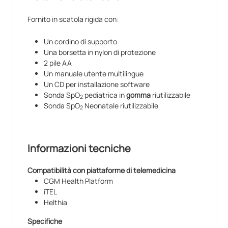
CGM Health Platform
iTEL
Fornito in scatola rigida con:
Helthia
Un cordino di supporto
Questo prodotto ha anche la possibilità di essere
Una borsetta in nylon di protezione
integrato nelle cartella clinica di
Medico 2000
, previo
2 pile AA
l'acquisto combinato:
Un manuale utente multilingue
di un
Pacchetto Esami
integrativo venduto dai
Un CD per installazione software
provider delle cartelle Medico 2000
Sonda SpO
pediatrica in
gomma
riutilizzabile
2
del
Servizio di configurazione Easy
Sonda SpO
Neonatale riutilizzabile
2
della chiavetta
GIMAHub
Per maggiori informazioni potete scriverci a
telemedicina@doctorshop.it
o chiamarci il numero
Informazioni tecniche
0225713717
.
Compatibilità con piattaforme di telemedicina
CGM Health Platform
iTEL
Helthia
Specifiche