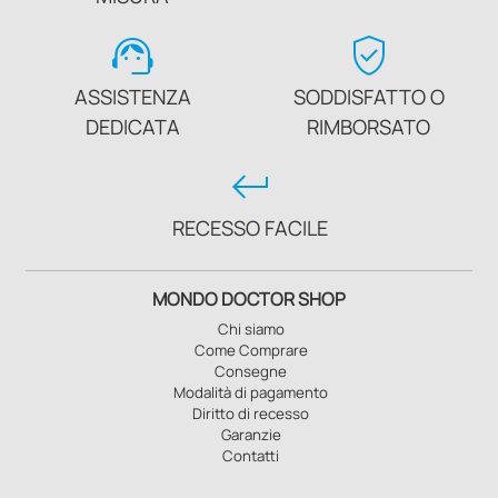
support_agent
verified_user
ASSISTENZA
SODDISFATTO O
DEDICATA
RIMBORSATO
keyboard_return
RECESSO FACILE
MONDO DOCTOR SHOP
Chi siamo
Come Comprare
Consegne
Modalità di pagamento
Diritto di recesso
Garanzie
Contatti