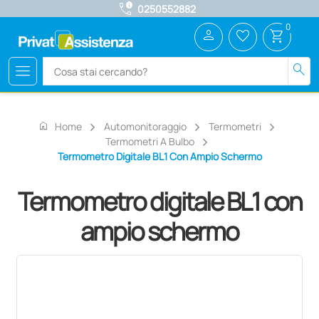
call_quality
0250552882
0
person
favorite_border
shopping_cart
menu
search
home
Home
Automonitoraggio
Termometri
Termometri A Bulbo
Termometro Digitale BL1 Con Ampio Schermo
Termometro digitale BL1 con
ampio schermo