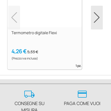
Termometro digitale Flexi
4,26 €
5,33 €
(Prezzo iva inclusa)
1 pz.
local_shipping
credit_card
CONSEGNE SU
PAGA COME VUOI
MISURA