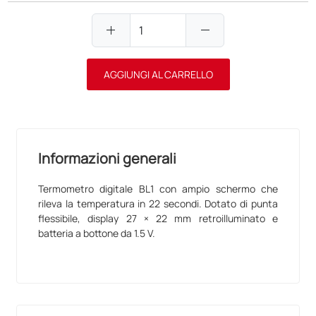
add
remove
AGGIUNGI AL CARRELLO
Informazioni generali
Termometro digitale BL1 con ampio schermo che
rileva la temperatura in 22 secondi. Dotato di punta
flessibile, display 27 × 22 mm retroilluminato e
batteria a bottone da 1.5 V.