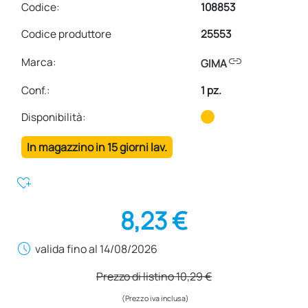
Codice:
108853
Codice produttore
25553
link
Marca:
GIMA
Conf.
:
1 pz.
Disponibilità:
In magazzino in 15 giorni lav.
heart_plus
8,23 €
schedule
valida fino al 14/08/2026
Prezzo di listino
10,29 €
(Prezzo iva inclusa)