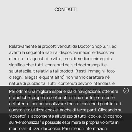
CONTATTI
Relativamente ai prodotti venduti da Doctor Shop S.r.l. ed
aventi la seguente natura: dispositivi medici e dispositivi
medico – diagnostici in vitro, presidi medico chirurgici si
significa che: tutti i contenuti dei siti doctorshop.it e
salutefacile.it relativi a tali prodotti (testi, immagini, foto,
disegni, allegati e quant’altro) non hanno carattere né
natura di pubblicità. Tutti i contenuti devono intendersi e
sono di natura esclusivamente informativa e volti
cancel
Per offrire una migliore esperienza di navigazione, ottenere
esclusivamente a portare a conoscenza dei clienti e dei
statistiche, proporre contenuti in linea con le preferenze
potenziali clienti in fase di preacquisto i prodotti venduti da
dell'utente, per personalizzare i nostri contenuti pubblicitari
Doctorshop attraverso la rete.
questo sito utilizza cookie, anche di terze parti. Cliccando su
“Accetto” si acconsente all'utilizzo di tutti i cookie. Cliccando
Copyright DoctorShop 2005-2026 - Tutti diritti riservati - P.IVA
su “Personalizza” è possibile esprimere la propria volontà in
04760660961
merito all'utilizzo dei cookie. Per ulteriori informazioni