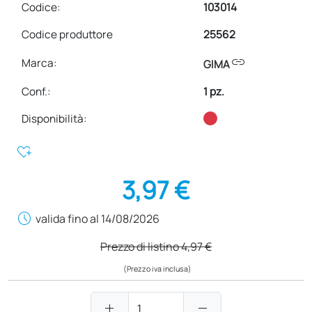
Codice:
103014
Codice produttore
25562
link
Marca:
GIMA
Conf.
:
1 pz.
Disponibilità:
heart_plus
3,97 €
schedule
valida fino al 14/08/2026
Prezzo di listino
4,97 €
(Prezzo iva inclusa)
add
remove