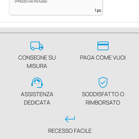
(Prezzo iva inclusa)
1 pz.
local_shipping
credit_card
CONSEGNE SU
PAGA COME VUOI
MISURA
support_agent
verified_user
ASSISTENZA
SODDISFATTO O
DEDICATA
RIMBORSATO
keyboard_return
RECESSO FACILE