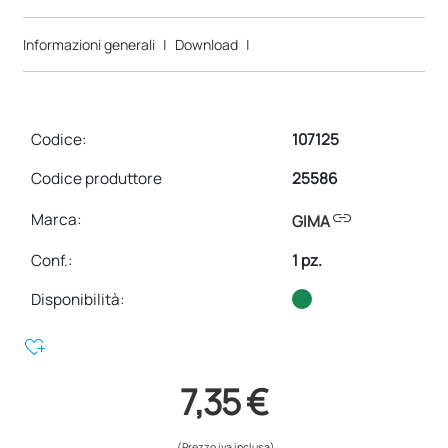
Informazioni generali
|
Download
|
Codice:
107125
Codice produttore
25586
link
Marca:
GIMA
Conf.
:
1 pz.
Disponibilità:
heart_plus
7,35 €
(Prezzo iva inclusa)