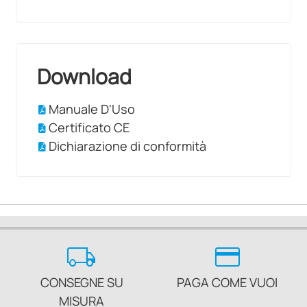
Download
Manuale D'Uso
Certificato CE
Dichiarazione di conformità
local_shipping
credit_card
CONSEGNE SU
PAGA COME VUOI
MISURA