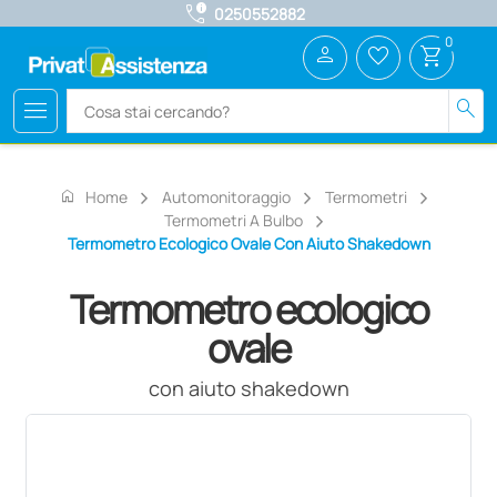
call_quality
0250552882
0
person
favorite_border
shopping_cart
menu
search
home
Home
Automonitoraggio
Termometri
Termometri A Bulbo
Termometro Ecologico Ovale Con Aiuto Shakedown
Termometro ecologico
ovale
con aiuto shakedown