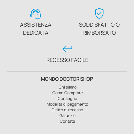
support_agent
verified_user
ASSISTENZA
SODDISFATTO O
DEDICATA
RIMBORSATO
keyboard_return
RECESSO FACILE
MONDO DOCTOR SHOP
Chi siamo
Come Comprare
Consegne
Modalità di pagamento
Diritto di recesso
Garanzie
Contatti