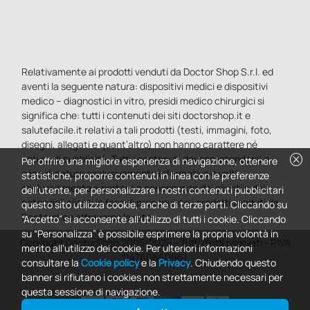
Relativamente ai prodotti venduti da Doctor Shop S.r.l. ed
aventi la seguente natura: dispositivi medici e dispositivi
medico – diagnostici in vitro, presidi medico chirurgici si
significa che: tutti i contenuti dei siti doctorshop.it e
salutefacile.it relativi a tali prodotti (testi, immagini, foto,
disegni, allegati e quant’altro) non hanno carattere né
cancel
natura di pubblicità. Tutti i contenuti devono intendersi e
Per offrire una migliore esperienza di navigazione, ottenere
sono di natura esclusivamente informativa e volti
statistiche, proporre contenuti in linea con le preferenze
esclusivamente a portare a conoscenza dei clienti e dei
dell'utente, per personalizzare i nostri contenuti pubblicitari
potenziali clienti in fase di preacquisto i prodotti venduti da
questo sito utilizza cookie, anche di terze parti. Cliccando su
Doctorshop attraverso la rete.
“Accetto” si acconsente all'utilizzo di tutti i cookie. Cliccando
su “Personalizza” è possibile esprimere la propria volontà in
Copyright DoctorShop 2005-2026 - Tutti diritti riservati - P.IVA
merito all'utilizzo dei cookie. Per ulteriori informazioni
04760660961
consultare la
Cookie policy
e la
Privacy
. Chiudendo questo
banner si rifiutano i cookies non strettamente necessari per
questa sessione di navigazione.