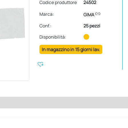
Codice produttore
24502
link
Marca:
GIMA
Conf.
:
25 pezzi
Disponibilità:
In magazzino in 15 giorni lav.
heart_plus