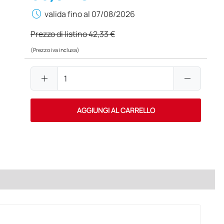
schedule
valida fino al 07/08/2026
Prezzo di listino
42,33 €
(Prezzo iva inclusa)
add
remove
AGGIUNGI AL CARRELLO