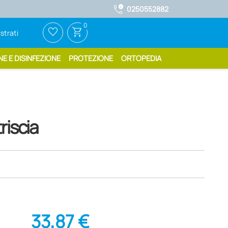
call_quality
0250552882
0
favorite_border
shopping_cart
strati
NE E DISINFEZIONE
PROTEZIONE
ORTOPEDIA
riscia
33,87 €