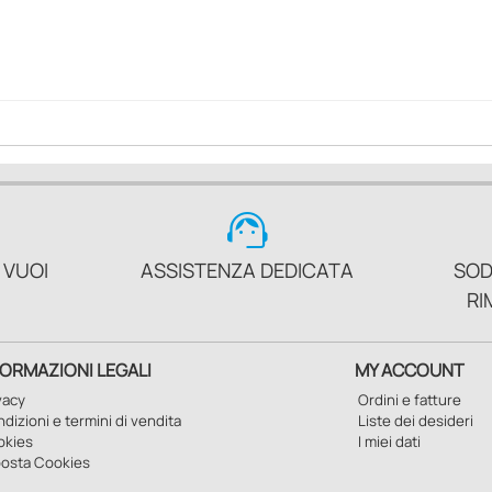
support_agent
 VUOI
ASSISTENZA DEDICATA
SOD
RI
FORMAZIONI LEGALI
MY ACCOUNT
vacy
Ordini e fatture
dizioni e termini di vendita
Liste dei desideri
okies
I miei dati
osta Cookies