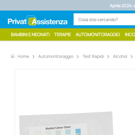
Aprile 2024: 
BAMBINI E NEONATI
TERAPIE
AUTOMONITORAGGIO
INC
home
Home
Automonitoraggio
Test Rapidi
Alcohol