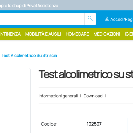
apre lo shop di PrivatAssistenza
search
person
Accedi/Regi
ONTINENZA
MOBILITÀ E AUSILI
HOMECARE
MEDICAZIONI
IGIE
Test Alcolimetrico Su Striscia
Test alcolimetrico su st
Informazioni generali
|
Download
|
Codice:
102507