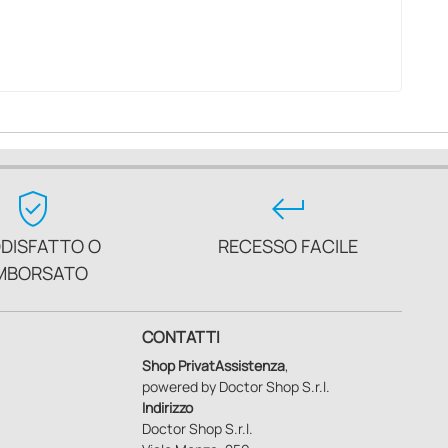
verified_user
keyboard_return
DISFATTO O
RECESSO FACILE
MBORSATO
CONTATTI
Shop PrivatAssistenza
,
powered by Doctor Shop S.r.l.
Indirizzo
Doctor Shop S.r.l.