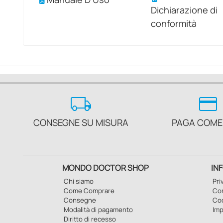
Dichiarazione di
conformità
local_shipping
credit_card
CONSEGNE SU MISURA
PAGA COME
MONDO DOCTOR SHOP
IN
Chi siamo
Pri
Come Comprare
Con
Consegne
Co
Modalità di pagamento
Imp
Diritto di recesso