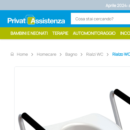
Aprile 2024: 
BAMBINI E NEONATI
TERAPIE
AUTOMONITORAGGIO
INC
home
Home
Homecare
Bagno
Rialzi WC
Rialzo WC