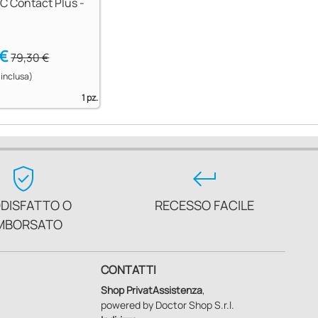
C Contact Plus -
 €
79,30 €
 inclusa)
1 pz.
verified_user
keyboard_return
DISFATTO O
RECESSO FACILE
MBORSATO
CONTATTI
Shop PrivatAssistenza
,
powered by Doctor Shop S.r.l.