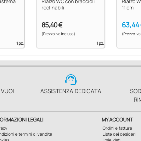
sistema
Rialzo WC con braccioli
Rialzo W
reclinabili
11 cm
85,40 €
63,44
(Prezzo iva inclusa)
(Prezzo iva
1 pz.
1 pz.
support_agent
 VUOI
ASSISTENZA DEDICATA
SOD
RI
FORMAZIONI LEGALI
MY ACCOUNT
vacy
Ordini e fatture
dizioni e termini di vendita
Liste dei desideri
okies
I miei dati