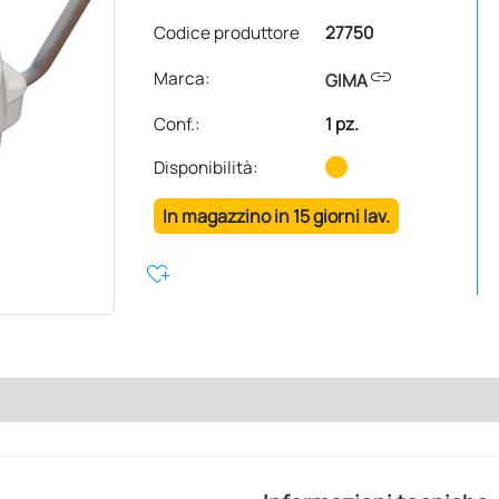
Codice produttore
27750
link
Marca:
GIMA
Conf.
:
1 pz.
Disponibilità:
In magazzino in 15 giorni lav.
heart_plus