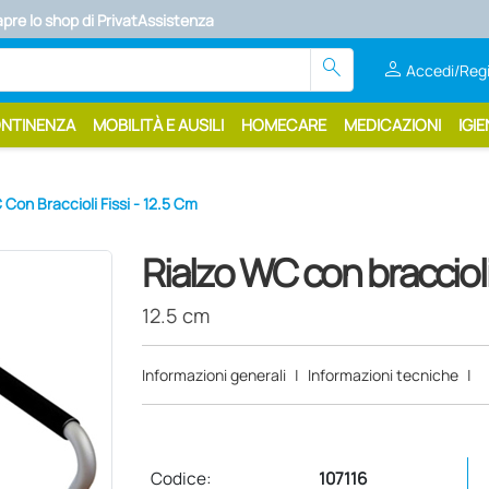
apre lo shop di PrivatAssistenza
search
person
Accedi/Regi
ONTINENZA
MOBILITÀ E AUSILI
HOMECARE
MEDICAZIONI
IGIE
 Con Braccioli Fissi - 12.5 Cm
Rialzo WC con braccioli 
12.5 cm
Informazioni generali
|
Informazioni tecniche
|
Codice:
107116