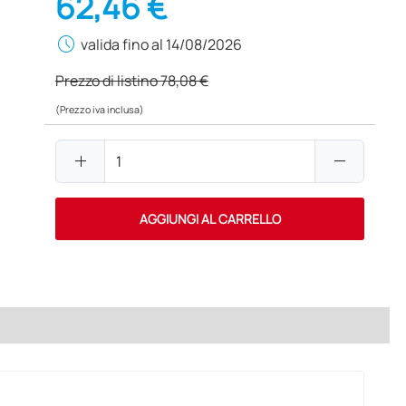
62,46 €
schedule
valida fino al 14/08/2026
Prezzo di listino
78,08 €
(Prezzo iva inclusa)
add
remove
AGGIUNGI AL CARRELLO