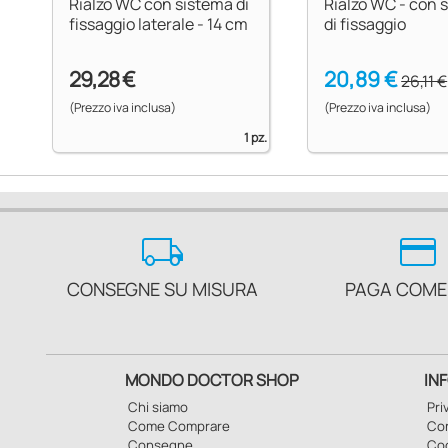
Rialzo WC con sistema di
Rialzo WC - con 
fissaggio laterale - 14 cm
di fissaggio
29,28 €
20,89 €
26,11 €
(Prezzo iva inclusa)
(Prezzo iva inclusa)
1 pz.
local_shipping
credit_card
CONSEGNE SU MISURA
PAGA COME
MONDO DOCTOR SHOP
IN
Chi siamo
Pri
Come Comprare
Con
Consegne
Co