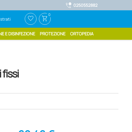
call_quality
0250552882
0
favorite_border
shopping_cart
strati
NE E DISINFEZIONE
PROTEZIONE
ORTOPEDIA
fissi