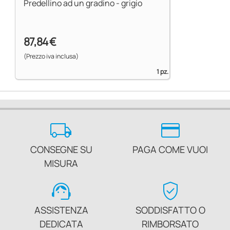
Predellino ad un gradino - grigio
87,84 €
(Prezzo iva inclusa)
1 pz.
local_shipping
credit_card
CONSEGNE SU
PAGA COME VUOI
MISURA
support_agent
verified_user
ASSISTENZA
SODDISFATTO O
DEDICATA
RIMBORSATO