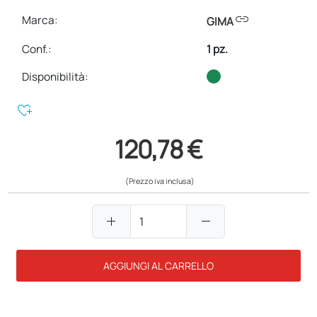
link
Marca:
GIMA
Conf.
:
1 pz.
Disponibilità:
heart_plus
120,78 €
(Prezzo iva inclusa)
add
remove
AGGIUNGI AL CARRELLO