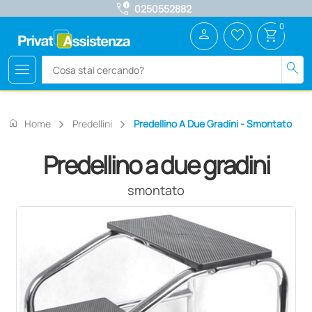
call_quality
0250552882
0
person
favorite_border
shopping_cart
menu
search
home
Home
Predellini
Predellino A Due Gradini - Smontato
Predellino a due gradini
smontato