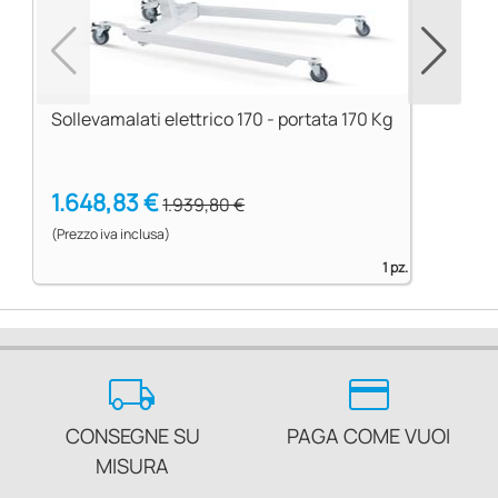
Sollevamalati elettrico 170 - portata 170 Kg
1.648,83 €
1.939,80 €
(Prezzo iva inclusa)
1 pz.
local_shipping
credit_card
CONSEGNE SU
PAGA COME VUOI
MISURA