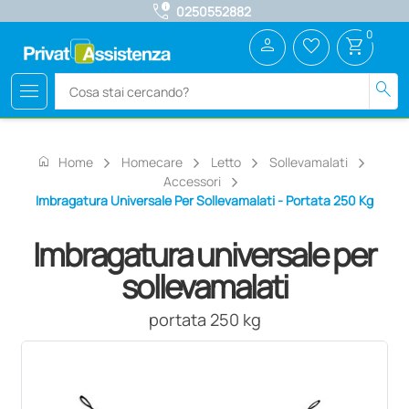
call_quality
0250552882
0
person
favorite_border
shopping_cart
menu
search
home
Home
Homecare
Letto
Sollevamalati
Accessori
Imbragatura Universale Per Sollevamalati - Portata 250 Kg
Imbragatura universale per
sollevamalati
portata 250 kg