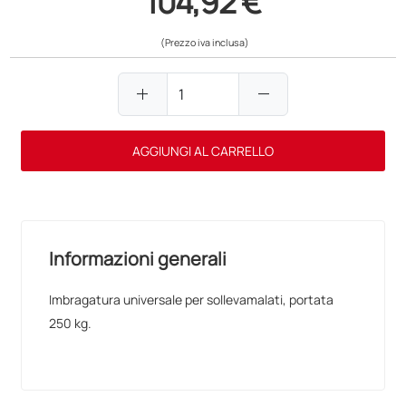
104,92 €
(Prezzo iva inclusa)
add
remove
AGGIUNGI AL CARRELLO
Informazioni generali
Imbragatura universale per sollevamalati, portata
250 kg.