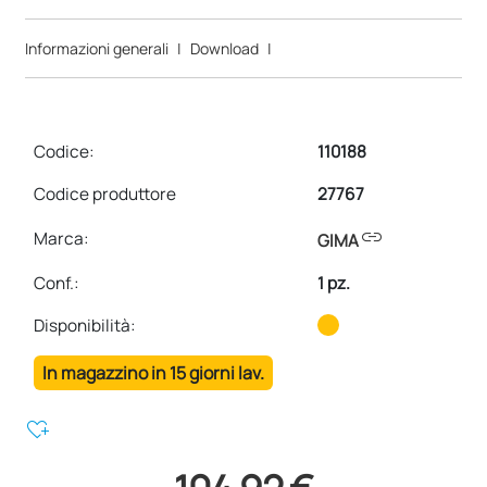
Informazioni generali
|
Download
|
Codice:
110188
Codice produttore
27767
link
Marca:
GIMA
Conf.
:
1 pz.
Disponibilità:
In magazzino in 15 giorni lav.
heart_plus