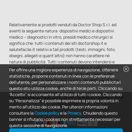
Relativamente ai prodotti venduti da Doctor Shop S.r.l. ed
aventi la seguente natura: dispositivi medici e dispositivi
medico – diagnostici in vitro, presidi medico chirurgici si
significa che: tutti i contenuti dei siti doctorshop.it e
salutefacile.it relativi a tali prodotti (testi, immagini, foto,
disegni, allegati e quant’altro) non hanno carattere né
natura di pubblicità. Tutti i contenuti devono intendersi e
sono di natura esclusivamente informativa e volti
cancel
Per offrire una migliore esperienza di navigazione, ottenere
esclusivamente a portare a conoscenza dei clienti e dei
statistiche, proporre contenuti in linea con le preferenze
potenziali clienti in fase di preacquisto i prodotti venduti da
dell'utente, per personalizzare i nostri contenuti pubblicitari
Doctorshop attraverso la rete.
questo sito utilizza cookie, anche di terze parti. Cliccando su
“Accetto” si acconsente all'utilizzo di tutti i cookie. Cliccando
Copyright DoctorShop 2005-2026 - Tutti diritti riservati - P.IVA
su “Personalizza” è possibile esprimere la propria volontà in
04760660961
merito all'utilizzo dei cookie. Per ulteriori informazioni
consultare la
Cookie policy
e la
Privacy
. Chiudendo questo
banner si rifiutano i cookies non strettamente necessari per
questa sessione di navigazione.