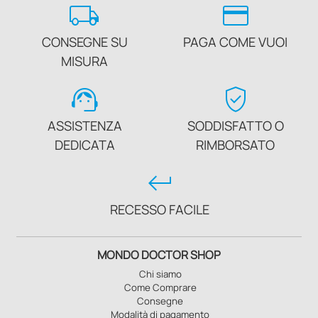
local_shipping
credit_card
CONSEGNE SU
PAGA COME VUOI
MISURA
support_agent
verified_user
ASSISTENZA
SODDISFATTO O
DEDICATA
RIMBORSATO
keyboard_return
RECESSO FACILE
MONDO DOCTOR SHOP
Chi siamo
Come Comprare
Consegne
Modalità di pagamento