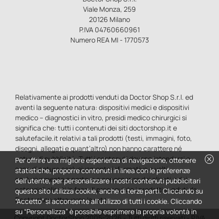
Viale Monza, 259
20126 Milano
P.IVA 04760660961
Numero REA MI - 1770573
Relativamente ai prodotti venduti da Doctor Shop S.r.l. ed
aventi la seguente natura: dispositivi medici e dispositivi
medico – diagnostici in vitro, presidi medico chirurgici si
significa che: tutti i contenuti dei siti doctorshop.it e
salutefacile.it relativi a tali prodotti (testi, immagini, foto,
disegni, allegati e quant’altro) non hanno carattere né
cancel
natura di pubblicità. Tutti i contenuti devono intendersi e
Per offrire una migliore esperienza di navigazione, ottenere
sono di natura esclusivamente informativa e volti
statistiche, proporre contenuti in linea con le preferenze
esclusivamente a portare a conoscenza dei clienti e dei
dell'utente, per personalizzare i nostri contenuti pubblicitari
potenziali clienti in fase di preacquisto i prodotti venduti da
questo sito utilizza cookie, anche di terze parti. Cliccando su
Doctorshop attraverso la rete.
“Accetto” si acconsente all'utilizzo di tutti i cookie. Cliccando
su “Personalizza” è possibile esprimere la propria volontà in
Copyright DoctorShop 2005-2026 - Tutti diritti riservati - P.IVA