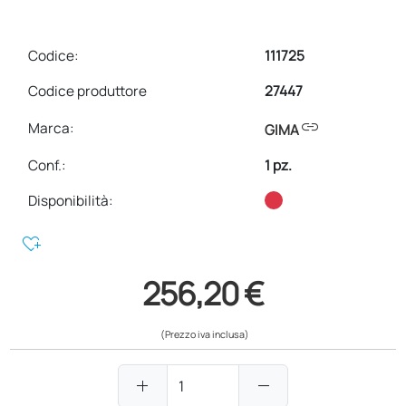
Codice:
111725
Codice produttore
27447
link
Marca:
GIMA
Conf.
:
1 pz.
Disponibilità:
heart_plus
256,20 €
(Prezzo iva inclusa)
add
remove