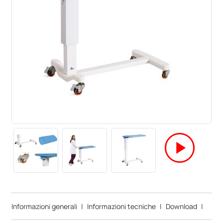
play_circle
Informazioni generali
|
Informazioni tecniche
|
Download
|