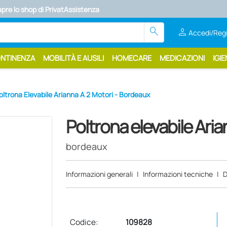
apre lo shop di PrivatAssistenza
search
person
Accedi/Regi
ONTINENZA
MOBILITÀ E AUSILI
HOMECARE
MEDICAZIONI
IGIE
oltrona Elevabile Arianna A 2 Motori - Bordeaux
Poltrona elevabile Aria
bordeaux
Informazioni generali
|
Informazioni tecniche
|
D
Codice:
109828