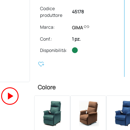
Codice
45178
produttore
link
Marca:
GIMA
Conf.
:
1 pz.
Disponibilità:
heart_plus
play_circle
Colore