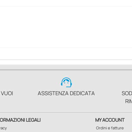
support_agent
 VUOI
ASSISTENZA DEDICATA
SOD
RI
FORMAZIONI LEGALI
MY ACCOUNT
vacy
Ordini e fatture