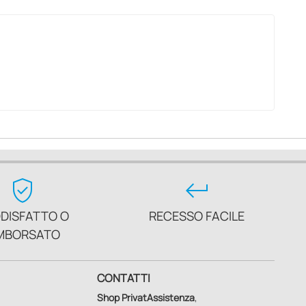
verified_user
keyboard_return
DISFATTO O
RECESSO FACILE
MBORSATO
CONTATTI
Shop PrivatAssistenza
,