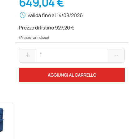
649,04 €
schedule
valida fino al 14/08/2026
Prezzo di listino
927,20 €
(Prezzo iva inclusa)
add
remove
AGGIUNGI AL CARRELLO