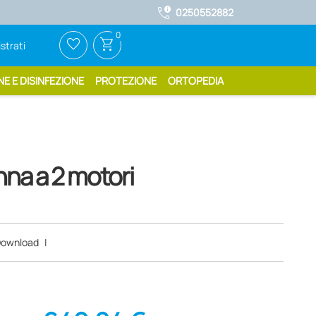
call_quality
0250552882
0
favorite_border
shopping_cart
strati
NE E DISINFEZIONE
PROTEZIONE
ORTOPEDIA
nna a 2 motori
ownload
|