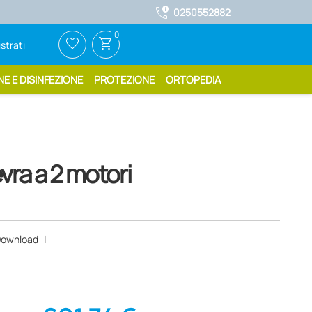
call_quality
0250552882
0
favorite_border
shopping_cart
strati
NE E DISINFEZIONE
PROTEZIONE
ORTOPEDIA
vra a 2 motori
ownload
|