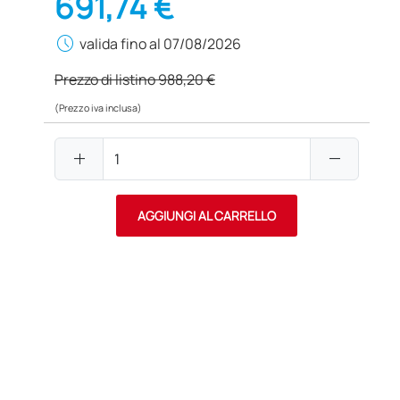
691,74 €
schedule
valida fino al 07/08/2026
Prezzo di listino
988,20 €
(Prezzo iva inclusa)
add
remove
AGGIUNGI AL CARRELLO