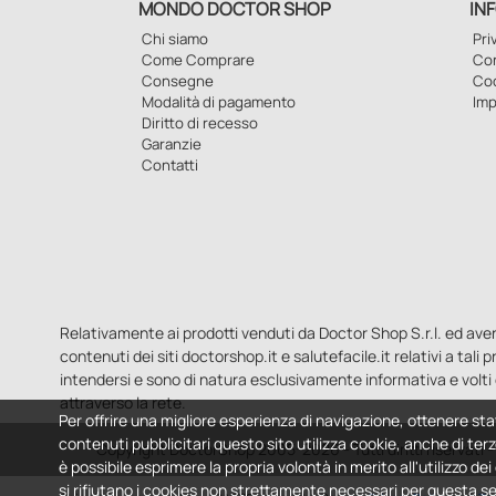
MONDO DOCTOR SHOP
IN
Chi siamo
Pri
Come Comprare
Con
Consegne
Co
Modalità di pagamento
Imp
Diritto di recesso
Garanzie
Contatti
Relativamente ai prodotti venduti da Doctor Shop S.r.l. ed aventi 
contenuti dei siti doctorshop.it e salutefacile.it relativi a tali
intendersi e sono di natura esclusivamente informativa e volti 
attraverso la rete.
Per offrire una migliore esperienza di navigazione, ottenere sta
contenuti pubblicitari questo sito utilizza cookie, anche di terz
Copyright DoctorShop 2005-2026 - Tutti diritti riservati
è possibile esprimere la propria volontà in merito all'utilizzo de
si rifiutano i cookies non strettamente necessari per questa s