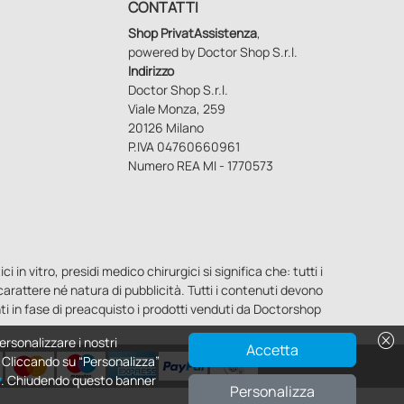
CONTATTI
Shop PrivatAssistenza
,
powered by Doctor Shop S.r.l.
Indirizzo
Doctor Shop S.r.l.
Viale Monza, 259
20126 Milano
P.IVA 04760660961
Numero REA MI - 1770573
n vitro, presidi medico chirurgici si significa che: tutti i
o carattere né natura di pubblicità. Tutti i contenuti devono
ti in fase di preacquisto i prodotti venduti da Doctorshop
cancel
ersonalizzare i nostri
Accetta
e. Cliccando su “Personalizza”
y
. Chiudendo questo banner
Personalizza