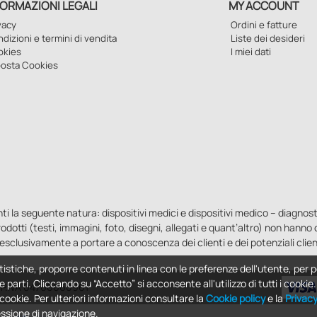
FORMAZIONI LEGALI
MY ACCOUNT
vacy
Ordini e fatture
dizioni e termini di vendita
Liste dei desideri
okies
I miei dati
osta Cookies
la seguente natura: dispositivi medici e dispositivi medico – diagnostici i
 prodotti (testi, immagini, foto, disegni, allegati e quant’altro) non hann
esclusivamente a portare a conoscenza dei clienti e dei potenziali clien
tistiche, proporre contenuti in linea con le preferenze dell'utente, per p
e parti. Cliccando su “Accetto” si acconsente all'utilizzo di tutti i cooki
 - P.IVA 04760660961
i cookie. Per ulteriori informazioni consultare la
Cookie policy
e la
Privac
essione di navigazione.