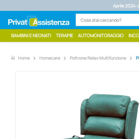
Aprile 2024: 
BAMBINI E NEONATI
TERAPIE
AUTOMONITORAGGIO
INC
home
Home
Homecare
Poltrone Relax Multifunzione
P