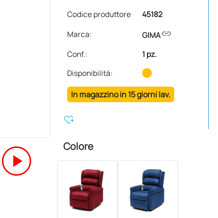
Codice produttore
45182
link
Marca:
GIMA
Conf.
:
1 pz.
Disponibilità:
In magazzino in 15 giorni lav.
heart_plus
play_circle
Colore