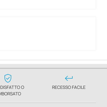
verified_user
keyboard_return
DISFATTO O
RECESSO FACILE
MBORSATO