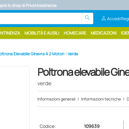
apre lo shop di PrivatAssistenza
search
person
Accedi/Regi
ONTINENZA
MOBILITÀ E AUSILI
HOMECARE
MEDICAZIONI
IGIE
oltrona Elevabile Ginevra A 2 Motori - Verde
Poltrona elevabile Gine
verde
Informazioni generali
|
Informazioni tecniche
|
D
Codice:
109639