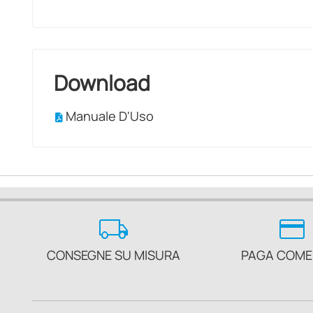
Download
Manuale D'Uso
local_shipping
credit_card
CONSEGNE SU MISURA
PAGA COME