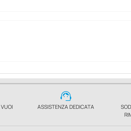
support_agent
 VUOI
ASSISTENZA DEDICATA
SOD
RI