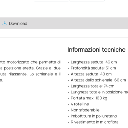
save_alt
Download
Informazioni tecniche
ento motorizzato che permette di
• Larghezza seduta: 46 cm
la posizione eretta. Grazie ai due
• Profondità seduta: 51 cm
ta rilassante. Lo schienale e il
• Altezza seduta: 40 cm
e.
• Altezza dello schienale: 66 cm
• Larghezza totale: 74 cm
• Lungheza totale in posizione re
• Portata max: 160 kg
• 4 rotelline
• Non sfoderabile
• Imbottitura in poliuretano
• Rivestimento in microfibra