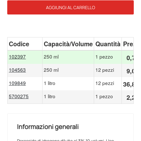
AGGIUNGI AL CARRELLO
Codice
Capacità/Volume
Quantità
Prezz
102397
250 ml
1 pezzo
0,76
104563
250 ml
12 pezzi
9,05
109849
1 litro
12 pezzi
36,84
5700275
1 litro
1 pezzo
2,28
Informazioni generali
Perossido di idrogeno diluito al 3% 10 volumi. Uso