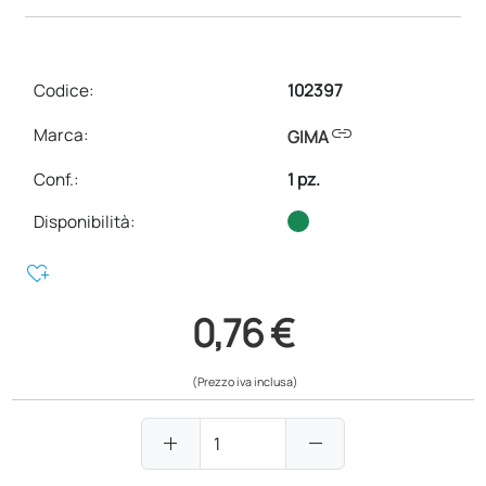
Codice:
102397
link
Marca:
GIMA
Conf.
:
1 pz.
Disponibilità:
heart_plus
0,76 €
(Prezzo iva inclusa)
add
remove