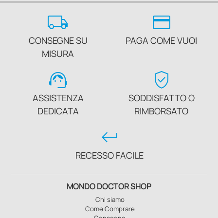
local_shipping
credit_card
CONSEGNE SU
PAGA COME VUOI
MISURA
support_agent
verified_user
ASSISTENZA
SODDISFATTO O
DEDICATA
RIMBORSATO
keyboard_return
RECESSO FACILE
MONDO DOCTOR SHOP
Chi siamo
Come Comprare
Consegne