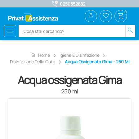
call_quality
0250552882
0
person
favorite_border
shopping_cart
menu
search
home
Home
Igiene E Disinfezione
Disinfezione Della Cute
Acqua Ossigenata Gima - 250 Ml
Acqua ossigenata Gima
250 ml