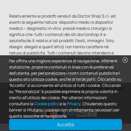
Relativamente ai prodotti venduti da Doctor Shop S.r.l. ed
aventi la seguente natura: dispositivi medici e dispositivi
medico – diagnostici in vitro, presidi medico chirurgici si
significa che: tutti i contenuti dei siti doctorshop.it e
salutefacile.it relativi a tali prodotti (testi, immagini, foto,
disegni, allegati e quant’altro) non hanno carattere né
natura di pubblicità. Tutti i contenuti devono intendersi e
sono di natura esclusivamente informativa e volti
cancel
Per offrire una migliore esperienza di navigazione, ottenere
esclusivamente a portare a conoscenza dei clienti e dei
statistiche, proporre contenuti in linea con le preferenze
potenziali clienti in fase di preacquisto i prodotti venduti da
dell'utente, per personalizzare i nostri contenuti pubblicitari
Doctorshop attraverso la rete.
questo sito utilizza cookie, anche di terze parti. Cliccando su
“Accetto” si acconsente all'utilizzo di tutti i cookie. Cliccando
Copyright DoctorShop 2005-2026 - Tutti diritti riservati - P.IVA
su “Personalizza” è possibile esprimere la propria volontà in
04760660961
merito all'utilizzo dei cookie. Per ulteriori informazioni
consultare la
Cookie policy
e la
Privacy
. Chiudendo questo
banner si rifiutano i cookies non strettamente necessari per
questa sessione di navigazione.
Accetta
0
This site is protected by reCAPTCHA and the Google
Privacy Policy
and