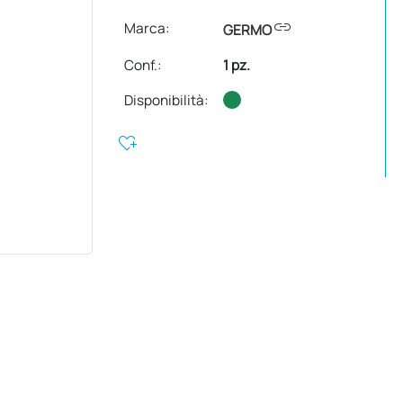
link
Marca:
GERMO
Conf.
:
1 pz.
Disponibilità:
heart_plus