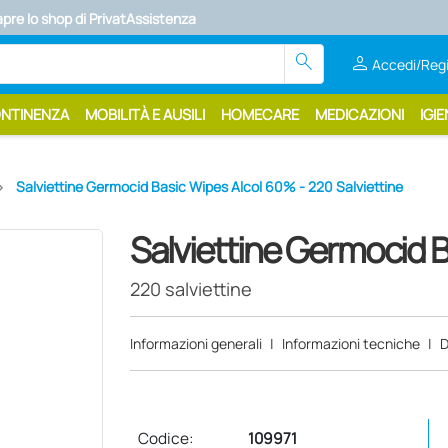
apre lo shop di PrivatAssistenza
search
person
Accedi/Regi
ONTINENZA
MOBILITÀ E AUSILI
HOMECARE
MEDICAZIONI
IGIE
Salviettine Germocid Basic Wipes Alcol 60% - 220 Salviettine
Salviettine Germocid 
220 salviettine
Informazioni generali
|
Informazioni tecniche
|
D
Codice:
109971