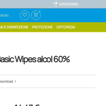
call_quality
0250552882
0
favorite_border
shopping_cart
strati
NE E DISINFEZIONE
PROTEZIONE
ORTOPEDIA
Basic Wipes alcol 60%
ownload
|