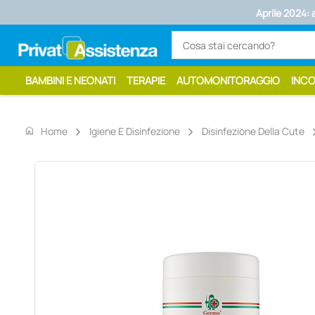
Aprile 2024: 
BAMBINI E NEONATI
TERAPIE
AUTOMONITORAGGIO
INC
home
Home
Igiene E Disinfezione
Disinfezione Della Cute