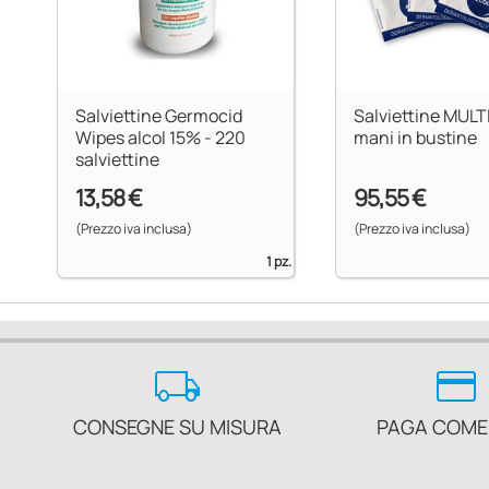
Salviettine Germocid
Salviettine MULT
Wipes alcol 15% - 220
mani in bustine
salviettine
13,58 €
95,55 €
(Prezzo iva inclusa)
(Prezzo iva inclusa)
1 pz.
local_shipping
credit_card
CONSEGNE SU MISURA
PAGA COME