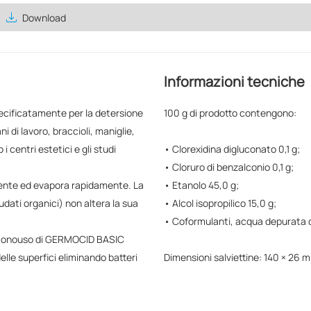
save_alt
Download
Informazioni tecniche
ecificatamente per la detersione
100 g di prodotto contengono:
ani di lavoro, braccioli, maniglie,
 centri estetici e gli studi
• Clorexidina digluconato 0,1 g;
• Cloruro di benzalconio 0,1 g;
nte ed evapora rapidamente. La
• Etanolo 45,0 g;
dati organici) non altera la sua
• Alcol isopropilico 15,0 g;
• Coformulanti, acqua depurata q
ato monouso di GERMOCID BASIC
elle superfici eliminando batteri
Dimensioni salviettine: 140 × 26 