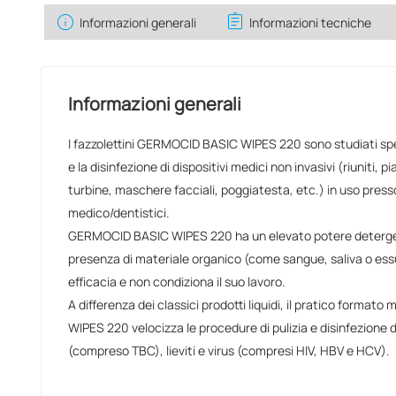
info
assignment
Informazioni generali
Informazioni tecniche
Informazioni generali
I fazzolettini GERMOCID BASIC WIPES 220 sono studiati sp
e la disinfezione di dispositivi medici non invasivi (riuniti, pi
turbine, maschere facciali, poggiatesta, etc.) in uso presso i
medico/dentistici.
GERMOCID BASIC WIPES 220 ha un elevato potere deterge
presenza di materiale organico (come sangue, saliva o essu
efficacia e non condiziona il suo lavoro.
A differenza dei classici prodotti liquidi, il pratico form
WIPES 220 velocizza le procedure di pulizia e disinfezione d
(compreso TBC), lieviti e virus (compresi HIV, HBV e HCV).