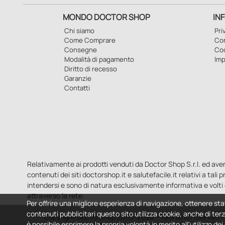
MONDO DOCTOR SHOP
IN
Chi siamo
Pri
Come Comprare
Con
Consegne
Co
Modalità di pagamento
Imp
Diritto di recesso
Garanzie
Contatti
Relativamente ai prodotti venduti da Doctor Shop S.r.l. ed aventi 
contenuti dei siti doctorshop.it e salutefacile.it relativi a tali
intendersi e sono di natura esclusivamente informativa e volti 
attraverso la rete.
Per offrire una migliore esperienza di navigazione, ottenere sta
contenuti pubblicitari questo sito utilizza cookie, anche di terz
Copyright DoctorShop 2005-2026 - Tutti diritti riservati
è possibile esprimere la propria volontà in merito all'utilizzo de