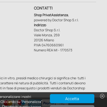
CONTATTI
Shop PrivatAssistenza
,
powered by Doctor Shop S.r.l.
Indirizzo
Doctor Shop S.r.l.
Viale Monza, 259
20126 Milano
P.IVA 04760660961
Numero REA MI - 1770573
n vitro, presidi medico chirurgici si significa che: tutti i
o carattere né natura di pubblicità. Tutti i contenuti devono
ti in fase di preacquisto i prodotti venduti da Doctorshop
cancel
ersonalizzare i nostri
Accetta
e. Cliccando su “Personalizza”
y
. Chiudendo questo banner