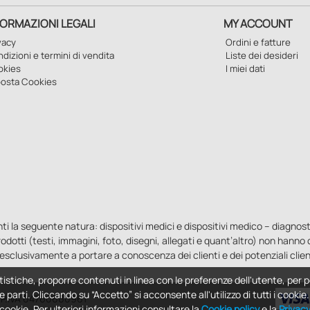
FORMAZIONI LEGALI
MY ACCOUNT
vacy
Ordini e fatture
dizioni e termini di vendita
Liste dei desideri
okies
I miei dati
osta Cookies
la seguente natura: dispositivi medici e dispositivi medico – diagnostici i
 prodotti (testi, immagini, foto, disegni, allegati e quant’altro) non hann
esclusivamente a portare a conoscenza dei clienti e dei potenziali clien
tistiche, proporre contenuti in linea con le preferenze dell'utente, per p
e parti. Cliccando su “Accetto” si acconsente all'utilizzo di tutti i cooki
 - P.IVA 04760660961
i cookie. Per ulteriori informazioni consultare la
Cookie policy
e la
Privac