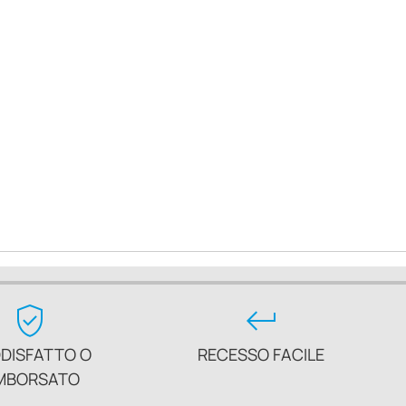
verified_user
keyboard_return
DISFATTO O
RECESSO FACILE
MBORSATO