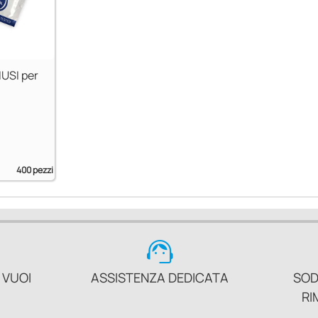
IUSI per
400 pezzi
support_agent
 VUOI
ASSISTENZA DEDICATA
SOD
RI