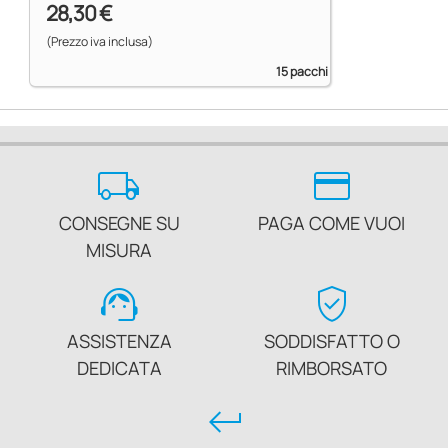
28,30 €
(Prezzo iva inclusa)
15 pacchi
local_shipping
credit_card
CONSEGNE SU
PAGA COME VUOI
MISURA
support_agent
verified_user
ASSISTENZA
SODDISFATTO O
DEDICATA
RIMBORSATO
keyboard_return