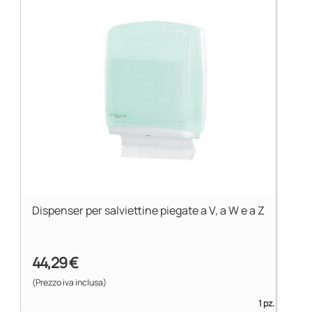
Dispenser per salviettine piegate a V, a W e a Z
44,29 €
(Prezzo iva inclusa)
1 pz.