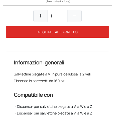
(Prezzo iva inclusa)
add
remove
AGGIUNGI AL CARRELLO
Informazioni generali
Salviettine piegate a V, in pura cellulosa, a 2 veli.
Disposte in pacchetti da 160 pz.
Compatibile con
• Dispenser per salviettine piegate a V, a W e a Z
• Dispenser per salviettine piegate a V, a W e a Z