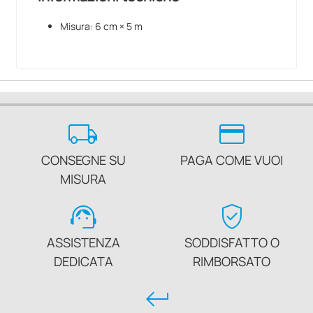
Misura: 6 cm × 5 m
local_shipping
credit_card
CONSEGNE SU
PAGA COME VUOI
MISURA
support_agent
verified_user
ASSISTENZA
SODDISFATTO O
DEDICATA
RIMBORSATO
keyboard_return