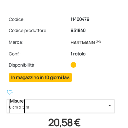
Codice:
11400479
Codice produttore
931840
link
Marca:
HARTMANN
Conf.
:
1 rotolo
Disponibilità:
In magazzino in 10 giorni lav.
heart_plus
Misure
20,58 €