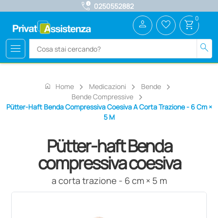
call_quality
0250552882
0
person
favorite_border
shopping_cart
menu
search
home
Home
Medicazioni
Bende
Bende Compressive
Pütter-Haft Benda Compressiva Coesiva A Corta Trazione - 6 Cm ×
5 M
Pütter-haft Benda
compressiva coesiva
a corta trazione - 6 cm × 5 m