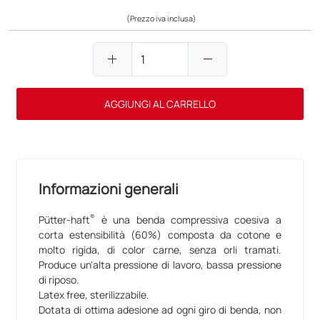
(Prezzo iva inclusa)
add
remove
AGGIUNGI AL CARRELLO
Informazioni generali
®
Pütter-haft
è una benda compressiva coesiva a
corta estensibilità (60%) composta da cotone e
molto rigida, di color carne, senza orli tramati.
Produce un'alta pressione di lavoro, bassa pressione
di riposo.
Latex free, sterilizzabile.
Dotata di ottima adesione ad ogni giro di benda, non