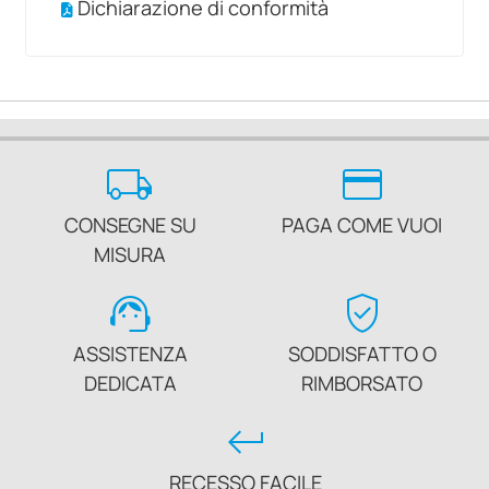
Dichiarazione di conformità
local_shipping
credit_card
CONSEGNE SU
PAGA COME VUOI
MISURA
support_agent
verified_user
ASSISTENZA
SODDISFATTO O
DEDICATA
RIMBORSATO
keyboard_return
RECESSO FACILE