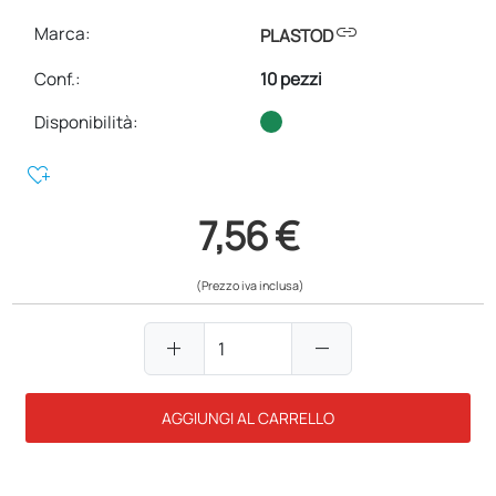
link
Marca:
PLASTOD
Conf.
:
10 pezzi
Disponibilità:
heart_plus
7,56 €
(Prezzo iva inclusa)
add
remove
AGGIUNGI AL CARRELLO