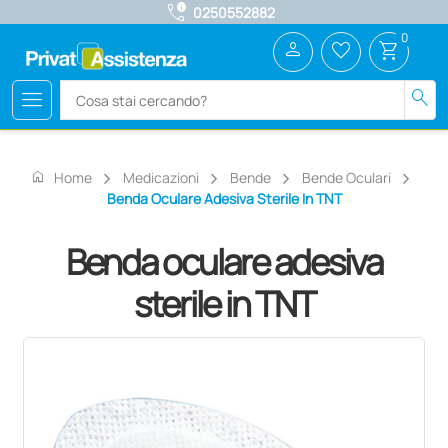
call_quality
0250552882
0
person
favorite_border
shopping_cart
menu
search
home
Home
Medicazioni
Bende
Bende Oculari
Benda Oculare Adesiva Sterile In TNT
Benda oculare adesiva
sterile in TNT