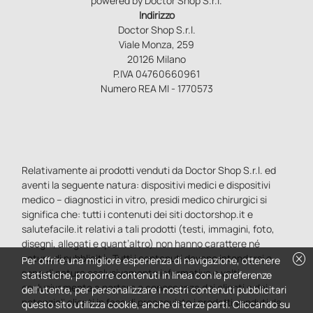
powered by Doctor Shop S.r.l.
Indirizzo
Doctor Shop S.r.l.
Viale Monza, 259
20126 Milano
P.IVA 04760660961
Numero REA MI - 1770573
Relativamente ai prodotti venduti da Doctor Shop S.r.l. ed
aventi la seguente natura: dispositivi medici e dispositivi
medico – diagnostici in vitro, presidi medico chirurgici si
significa che: tutti i contenuti dei siti doctorshop.it e
salutefacile.it relativi a tali prodotti (testi, immagini, foto,
disegni, allegati e quant’altro) non hanno carattere né
cancel
natura di pubblicità. Tutti i contenuti devono intendersi e
Per offrire una migliore esperienza di navigazione, ottenere
sono di natura esclusivamente informativa e volti
statistiche, proporre contenuti in linea con le preferenze
esclusivamente a portare a conoscenza dei clienti e dei
dell'utente, per personalizzare i nostri contenuti pubblicitari
potenziali clienti in fase di preacquisto i prodotti venduti da
questo sito utilizza cookie, anche di terze parti. Cliccando su