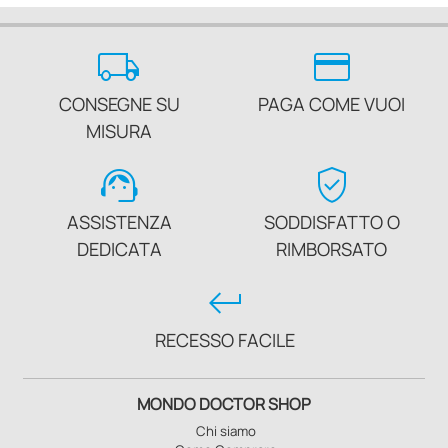
local_shipping
credit_card
CONSEGNE SU
PAGA COME VUOI
MISURA
support_agent
verified_user
ASSISTENZA
SODDISFATTO O
DEDICATA
RIMBORSATO
keyboard_return
RECESSO FACILE
MONDO DOCTOR SHOP
Chi siamo