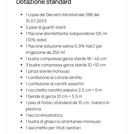
Dotazione standard
1 copia del Decreto Ministeriale 388 del
15.07.2003
2 paia di guanti sterili
1 flacone disinfettante iodopovidone 125 ml
(10% iodio)
1 flacone soluzione salina 0,9% NaCl per
irrigazione da 250 ml
1 busta compressa garza sterile 18 × 40 cm
3 buste compressa garza sterile 10 ×10 cm
1 pinza sterile monouso
1 confezione di cotone idrofilo
1 confezione di cerotti assortiti
1 rocchetto cerotto adesivo 2,5 cm × 5 m
1 benda di garza 10 cm × 3,5 m
1 paio di forbici standard da 10 cm, manico in
plastica
1 laccio emostatico
1 busta di ghiaccio istantaneo monouso
1 sacchetto per rifiuti sanitari