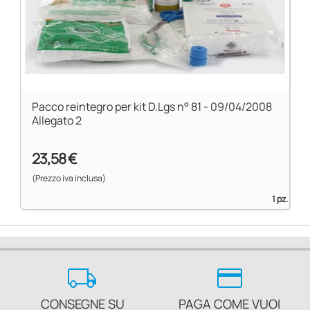
Pacco reintegro per kit D.Lgs n° 81 - 09/04/2008
Allegato 2
23,58 €
(Prezzo iva inclusa)
1 pz.
local_shipping
credit_card
CONSEGNE SU
PAGA COME VUOI