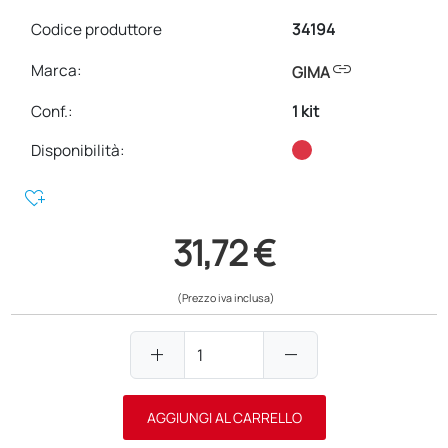
Codice produttore
34194
link
Marca:
GIMA
Conf.
:
1 kit
Disponibilità:
heart_plus
31,72 €
(Prezzo iva inclusa)
add
remove
AGGIUNGI AL CARRELLO