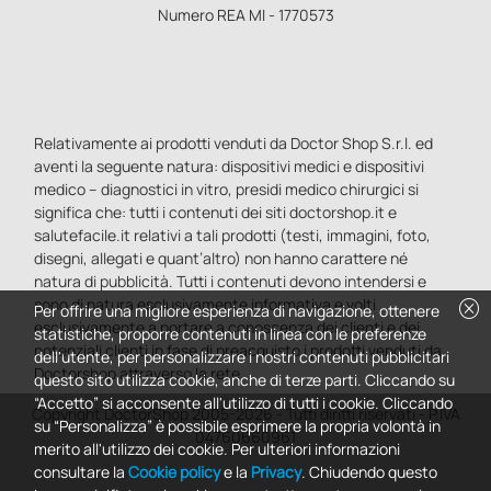
Numero REA MI - 1770573
Relativamente ai prodotti venduti da Doctor Shop S.r.l. ed
aventi la seguente natura: dispositivi medici e dispositivi
medico – diagnostici in vitro, presidi medico chirurgici si
significa che: tutti i contenuti dei siti doctorshop.it e
salutefacile.it relativi a tali prodotti (testi, immagini, foto,
disegni, allegati e quant’altro) non hanno carattere né
natura di pubblicità. Tutti i contenuti devono intendersi e
sono di natura esclusivamente informativa e volti
cancel
Per offrire una migliore esperienza di navigazione, ottenere
esclusivamente a portare a conoscenza dei clienti e dei
statistiche, proporre contenuti in linea con le preferenze
potenziali clienti in fase di preacquisto i prodotti venduti da
dell'utente, per personalizzare i nostri contenuti pubblicitari
Doctorshop attraverso la rete.
questo sito utilizza cookie, anche di terze parti. Cliccando su
“Accetto” si acconsente all'utilizzo di tutti i cookie. Cliccando
Copyright DoctorShop 2005-2026 - Tutti diritti riservati - P.IVA
su “Personalizza” è possibile esprimere la propria volontà in
04760660961
merito all'utilizzo dei cookie. Per ulteriori informazioni
consultare la
Cookie policy
e la
Privacy
. Chiudendo questo