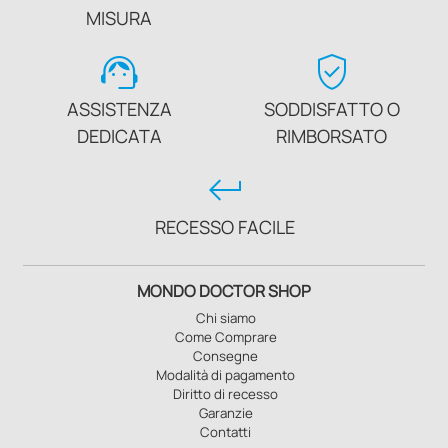
MISURA
support_agent
verified_user
ASSISTENZA
SODDISFATTO O
DEDICATA
RIMBORSATO
keyboard_return
RECESSO FACILE
MONDO DOCTOR SHOP
Chi siamo
Come Comprare
Consegne
Modalità di pagamento
Diritto di recesso
Garanzie
Contatti