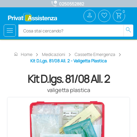
call_quality
0250552882
0
person
favorite_border
shopping_cart
menu
search
home
Home
Medicazioni
Cassette Emergenza
Kit D.lgs. 81/08 All. 2 - Valigetta Plastica
Kit D.lgs. 81/08 All. 2
valigetta plastica