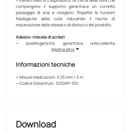
• Elevati livelli di traspirabilità: la trama delle fibre che
compongono il supporto garantisce un corretto
passaggio di aria e ossigeno. Rispetta le funzioni
fisiologiche della cute riducendo il rischio di
macerazione della stessa o di distacco del prodotto.
Adesivo: miscela di acrilati
• Ipoallergenicità: garantisce un’eccellente
tolleranza cutanea e quindi una bassa frequenza di
Mostra altro
reazioni allergiche. Risulta il cerotto più indicato per
effettuare medicazioni e fissare tubi, sonde e cannule
Informazioni tecniche
su pazienti con cute delicata (neonatologia,
pediatria, geriatria, dialisi, etc.) o per applicazioni
• Misure medicazioni: h 25 mm × 5 m
ripetute.
• Codice Solventum: 1530NP-1SD
• Buoni valori di adesività: il tasso di adesività cresce
nel tempo garantendo un’adesione sicura per 48 ore,
riducendo al minimo gli sprechi.
• Rimozione atraumatica e ridotto residuo di adesivo:
la stesa dell’adesivo e la sua composizione evitano il
rilascio di residui e consentono una facile rimozione.
Download
La rimozione è praticamente indolore. Non lasciando
residui, si evita l’utilizzo di sostanze (ad es.: etere)