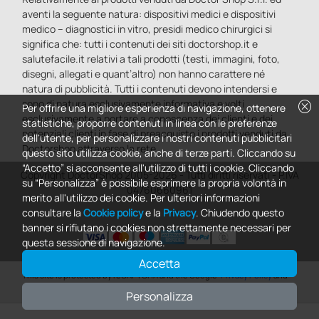
aventi la seguente natura: dispositivi medici e dispositivi
medico – diagnostici in vitro, presidi medico chirurgici si
significa che: tutti i contenuti dei siti doctorshop.it e
salutefacile.it relativi a tali prodotti (testi, immagini, foto,
disegni, allegati e quant’altro) non hanno carattere né
natura di pubblicità. Tutti i contenuti devono intendersi e
sono di natura esclusivamente informativa e volti
cancel
Per offrire una migliore esperienza di navigazione, ottenere
esclusivamente a portare a conoscenza dei clienti e dei
statistiche, proporre contenuti in linea con le preferenze
potenziali clienti in fase di preacquisto i prodotti venduti da
dell'utente, per personalizzare i nostri contenuti pubblicitari
Doctorshop attraverso la rete.
questo sito utilizza cookie, anche di terze parti. Cliccando su
“Accetto” si acconsente all'utilizzo di tutti i cookie. Cliccando
Copyright DoctorShop 2005-2026 - Tutti diritti riservati - P.IVA
su “Personalizza” è possibile esprimere la propria volontà in
04760660961
merito all'utilizzo dei cookie. Per ulteriori informazioni
consultare la
Cookie policy
e la
Privacy
. Chiudendo questo
banner si rifiutano i cookies non strettamente necessari per
questa sessione di navigazione.
Accetta
0
This site is protected by reCAPTCHA and the Google
Privacy Policy
and
Terms of Service
apply.
Personalizza