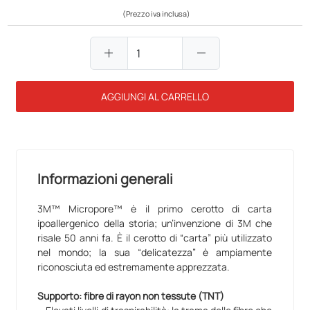
(Prezzo iva inclusa)
add
remove
AGGIUNGI AL CARRELLO
Informazioni generali
3M™ Micropore™ è il primo cerotto di carta
ipoallergenico della storia; un’invenzione di 3M che
risale 50 anni fa. È il cerotto di “carta” più utilizzato
nel mondo; la sua “delicatezza” è ampiamente
riconosciuta ed estremamente apprezzata.
Supporto: fibre di rayon non tessute (TNT)