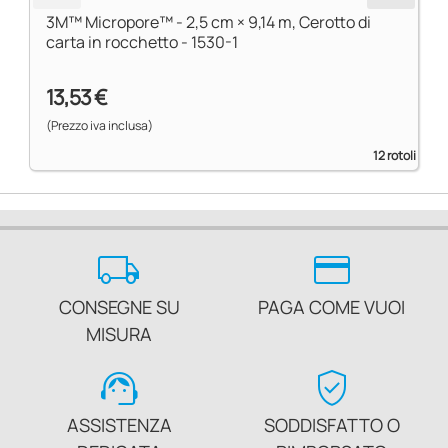
3M™ Micropore™ - 2,5 cm × 9,14 m, Cerotto di
carta in rocchetto - 1530-1
13,53 €
(Prezzo iva inclusa)
12 rotoli
local_shipping
credit_card
CONSEGNE SU
PAGA COME VUOI
MISURA
support_agent
verified_user
ASSISTENZA
SODDISFATTO O