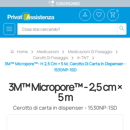
call_quality
0250552882
0
person
favorite_border
shopping_cart
menu
search
home
Home
Medicazioni
Medicazioni Di Fissaggio
Cerotti Di Fissaggio
In TNT
3M™ Micropore™- H 2,5 Cm × 5 M, Cerotto Di Carta In Dispenser -
1530NP-1SD
3M™ Micropore™ - 2,5 cm ×
5 m
Cerotto di carta in dispenser - 1530NP-1SD