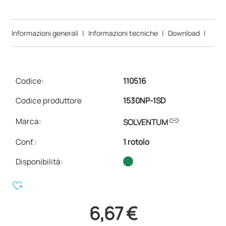
Informazioni generali
|
Informazioni tecniche
|
Download
|
Codice:
110516
Codice produttore
1530NP-1SD
link
Marca:
SOLVENTUM
Conf.
:
1 rotolo
Disponibilità:
heart_plus
6,67 €