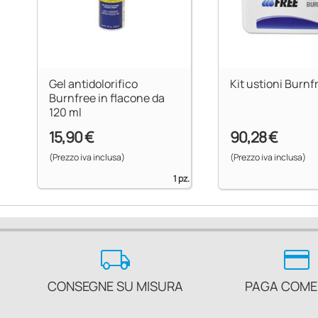
Gel antidolorifico
Kit ustioni Burnf
Burnfree in flacone da
120 ml
15,90 €
90,28 €
(Prezzo iva inclusa)
(Prezzo iva inclusa)
1 pz.
local_shipping
credit_card
CONSEGNE SU MISURA
PAGA COME