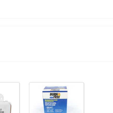
Date di scadenza:
Tutti i prodotti BurnFree sono forn
prodotto e l'efficacia. Ad alcuni p
contemplare alle norme CE, altri 
generale i prodotti che hanno sta
gli altri prodotti privi di indicazi
Raffreddamento, sollievo dal dolor
• BurnFree non utilizza alcuna m
esempio la lidocaina, che potrebb
disposizioni legislative locali.