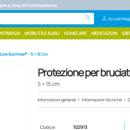
apre lo shop di PrivatAssistenza
search
person
Accedi/Regi
ONTINENZA
MOBILITÀ E AUSILI
HOMECARE
MEDICAZIONI
IGIE
ture Burnfree® - 5 × 15 Cm
Protezione per brucia
5 × 15 cm
Informazioni generali
|
Informazioni tecniche
|
D
Codice:
102913