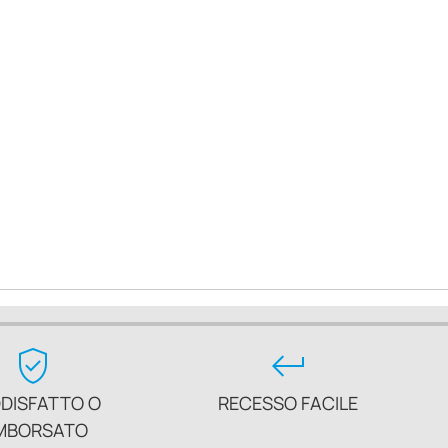
verified_user
keyboard_return
DISFATTO O
RECESSO FACILE
MBORSATO