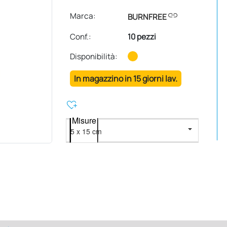
link
Marca:
BURNFREE
Conf.
:
10 pezzi
Disponibilità:
In magazzino in 15 giorni lav.
heart_plus
Misure