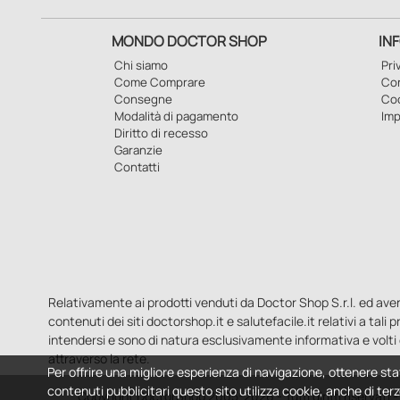
MONDO DOCTOR SHOP
IN
Chi siamo
Pri
Come Comprare
Con
Consegne
Co
Modalità di pagamento
Imp
Diritto di recesso
Garanzie
Contatti
Relativamente ai prodotti venduti da Doctor Shop S.r.l. ed aventi 
contenuti dei siti doctorshop.it e salutefacile.it relativi a tali
intendersi e sono di natura esclusivamente informativa e volti 
attraverso la rete.
Per offrire una migliore esperienza di navigazione, ottenere sta
contenuti pubblicitari questo sito utilizza cookie, anche di terz
Copyright DoctorShop 2005-2026 - Tutti diritti riservati