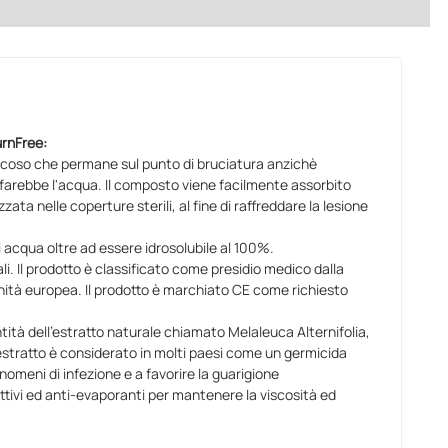
urnFree:
scoso che permane sul punto di bruciatura anzichè
arebbe l'acqua. Il composto viene facilmente assorbito
zzata nelle coperture sterili, al fine di raffreddare la lesione
 acqua oltre ad essere idrosolubile al 100%.
i. Il prodotto è classificato come presidio medico dalla
unità europea. Il prodotto è marchiato CE come richiesto
ità dell'estratto naturale chiamato Melaleuca Alternifolia,
 estratto è considerato in molti paesi come un germicida
nomeni di infezione e a favorire la guarigione
tivi ed anti-evaporanti per mantenere la viscosità ed