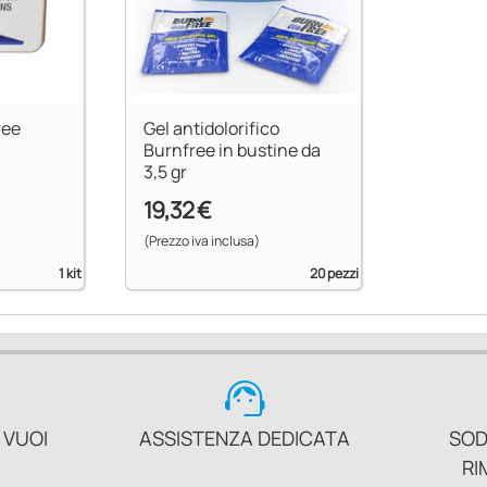
ree
Gel antidolorifico
Burnfree in bustine da
3,5 gr
19,32 €
(Prezzo iva inclusa)
1 kit
20 pezzi
support_agent
 VUOI
ASSISTENZA DEDICATA
SOD
RI