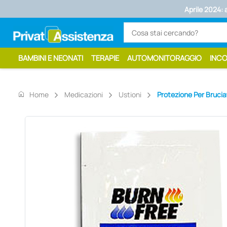
Aprile 2024: 
BAMBINI E NEONATI
TERAPIE
AUTOMONITORAGGIO
INC
home
Home
Medicazioni
Ustioni
Protezione Per Brucia