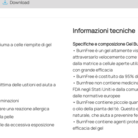
save_alt
Download
Informazioni tecniche
Specifiche e composizione Gel B
iuma a celle riempite di gel
• BurnFree è un gel altamente vi
attraversarlo velocemente come f
dalla matrice a cellule aperte utili
con grande efficacia
• BurnFree è costituito da 95% di
• Burnfree non contiene medicinal
vittima delle ustioni ed aiuta a
FDA negli Stati Uniti e dalla com
dalle normative europee
aminazioni
• BurnFree contiene piccole quant
re una reazione allergica
o olio della pianta del tè. Questo
naturale, che aiuta a prevenire fe
la pelle
• BurnFree contiene agenti protet
le da eccessiva esposizione
efficacia del gel