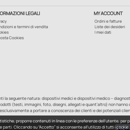
FORMAZIONI LEGALI
MY ACCOUNT
vacy
Ordini e fatture
dizioni e termini di vendita
Liste dei desideri
okies
I miei dati
osta Cookies
la seguente natura: dispositivi medici e dispositivi medico – diagnostici i
 prodotti (testi, immagini, foto, disegni, allegati e quant’altro) non hann
esclusivamente a portare a conoscenza dei clienti e dei potenziali clien
tistiche, proporre contenuti in linea con le preferenze dell'utente, per p
e parti. Cliccando su “Accetto” si acconsente all'utilizzo di tutti i cooki
 - P.IVA 04760660961