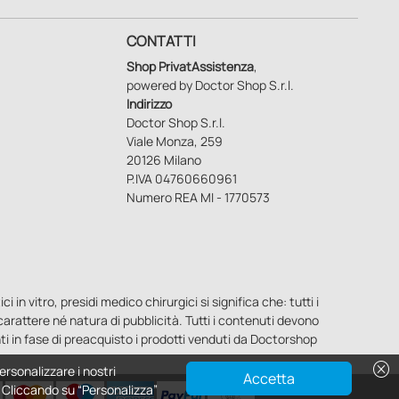
CONTATTI
Shop PrivatAssistenza
,
powered by Doctor Shop S.r.l.
Indirizzo
Doctor Shop S.r.l.
Viale Monza, 259
20126 Milano
P.IVA 04760660961
Numero REA MI - 1770573
n vitro, presidi medico chirurgici si significa che: tutti i
o carattere né natura di pubblicità. Tutti i contenuti devono
ti in fase di preacquisto i prodotti venduti da Doctorshop
cancel
ersonalizzare i nostri
Accetta
e. Cliccando su “Personalizza”