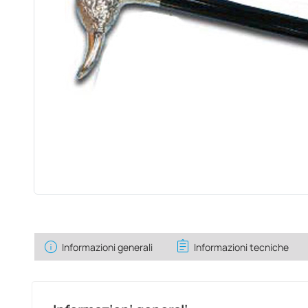
info
assignment
Informazioni generali
Informazioni tecniche