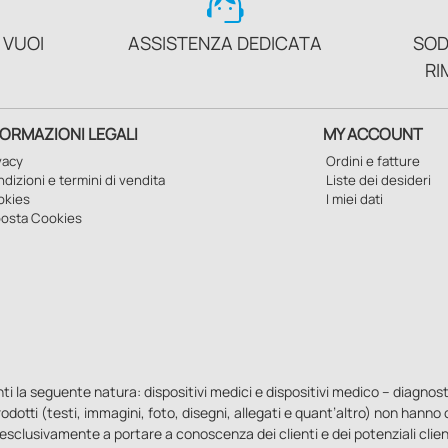
support_agent
 VUOI
ASSISTENZA DEDICATA
SOD
RI
FORMAZIONI LEGALI
MY ACCOUNT
vacy
Ordini e fatture
dizioni e termini di vendita
Liste dei desideri
okies
I miei dati
osta Cookies
la seguente natura: dispositivi medici e dispositivi medico – diagnostici i
 prodotti (testi, immagini, foto, disegni, allegati e quant’altro) non hann
esclusivamente a portare a conoscenza dei clienti e dei potenziali clien