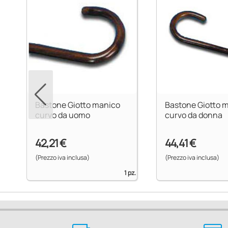
pz.
Bastone Giotto manico
Bastone Giotto 
curvo da uomo
curvo da donna
42,21 €
44,41 €
(Prezzo iva inclusa)
(Prezzo iva inclusa)
1 pz.