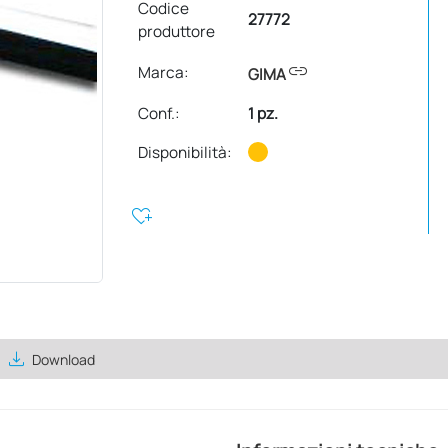
Codice
27772
produttore
link
Marca:
GIMA
Conf.
:
1 pz.
Disponibilità:
heart_plus
save_alt
Download