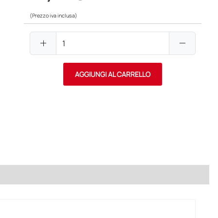
(Prezzo iva inclusa)
add
remove
AGGIUNGI AL CARRELLO