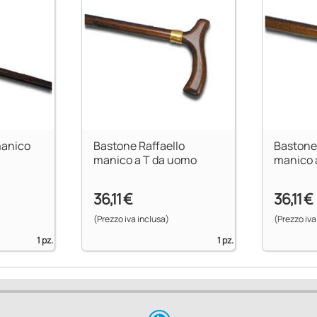
manico
Bastone Raffaello
Bastone
manico a T da uomo
manico 
36,11 €
36,11 €
(Prezzo iva inclusa)
(Prezzo iva
1 pz.
1 pz.