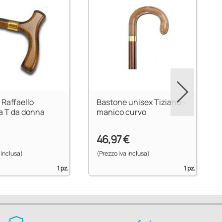
 Raffaello
Bastone unisex Tiziano -
a T da donna
manico curvo
46,97 €
 inclusa)
(Prezzo iva inclusa)
1 pz.
1 pz.