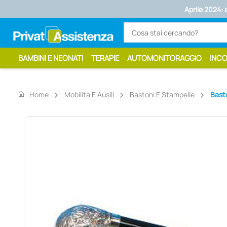
Aprile 2024: 
BAMBINI E NEONATI
TERAPIE
AUTOMONITORAGGIO
INC
home
Home
Mobilità E Ausili
Bastoni E Stampelle
Bast