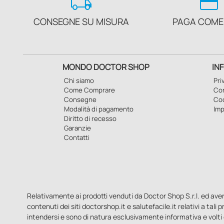
local_shipping
credit_card
CONSEGNE SU MISURA
PAGA COME
MONDO DOCTOR SHOP
IN
Chi siamo
Pri
Come Comprare
Con
Consegne
Co
Modalità di pagamento
Imp
Diritto di recesso
Garanzie
Contatti
Relativamente ai prodotti venduti da Doctor Shop S.r.l. ed aventi 
contenuti dei siti doctorshop.it e salutefacile.it relativi a tali
intendersi e sono di natura esclusivamente informativa e volti 