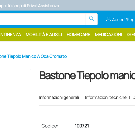
apre lo shop di PrivatAssistenza
search
person
Accedi/Regi
ONTINENZA
MOBILITÀ E AUSILI
HOMECARE
MEDICAZIONI
IGIE
one Tiepolo Manico A Oca Cromato
Bastone Tiepolo mani
Informazioni generali
|
Informazioni tecniche
|
D
Codice:
100721