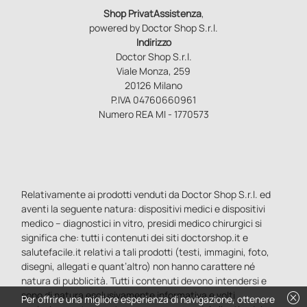
Shop PrivatAssistenza
,
powered by Doctor Shop S.r.l.
Indirizzo
Doctor Shop S.r.l.
Viale Monza, 259
20126 Milano
P.IVA 04760660961
Numero REA MI - 1770573
Relativamente ai prodotti venduti da Doctor Shop S.r.l. ed
aventi la seguente natura: dispositivi medici e dispositivi
medico – diagnostici in vitro, presidi medico chirurgici si
significa che: tutti i contenuti dei siti doctorshop.it e
salutefacile.it relativi a tali prodotti (testi, immagini, foto,
disegni, allegati e quant’altro) non hanno carattere né
natura di pubblicità. Tutti i contenuti devono intendersi e
sono di natura esclusivamente informativa e volti
cancel
Per offrire una migliore esperienza di navigazione, ottenere