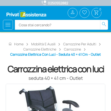
call_quality
0250552882
0
person
favorite_border
shopping_cart
menu
search
home
Home
Mobilità E Ausili
Carrozzine Per Adulti
Carrozzine Elettriche
Carrozzine
Carrozzina Elettrica Con Luci - Seduta 40 × 41 Cm - Outlet
Carrozzina elettrica con luci
seduta 40 × 41 cm - Outlet