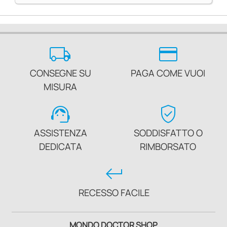
local_shipping
credit_card
CONSEGNE SU
PAGA COME VUOI
MISURA
support_agent
verified_user
ASSISTENZA
SODDISFATTO O
DEDICATA
RIMBORSATO
keyboard_return
RECESSO FACILE
MONDO DOCTOR SHOP