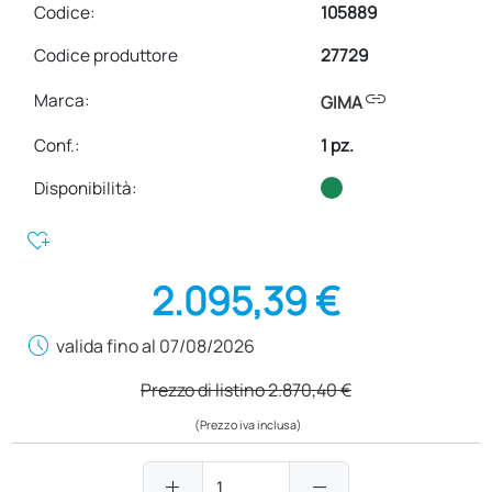
Codice:
105889
Codice produttore
27729
link
Marca:
GIMA
Conf.
:
1 pz.
Disponibilità:
heart_plus
2.095,39 €
schedule
valida fino al 07/08/2026
Prezzo di listino
2.870,40 €
(Prezzo iva inclusa)
add
remove