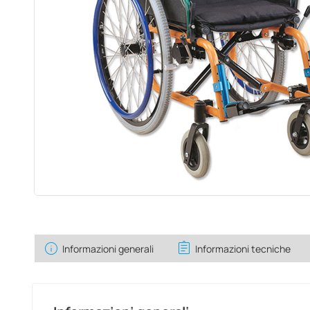
info
assignment
Informazioni generali
Informazioni tecniche