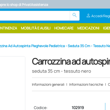
search
person
Accedi/Regi
ONTINENZA
MOBILITÀ E AUSILI
HOMECARE
MEDICAZIONI
IGIE
zzina Ad Autospinta Pieghevole Pediatrica - Seduta 35 Cm - Tessuto N
Carrozzina ad autospin
seduta 35 cm - tessuto nero
Informazioni generali
|
Informazioni tecniche
|
C
Codice:
102919