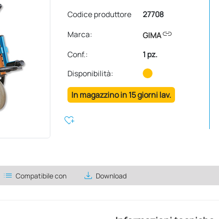
Codice produttore
27708
link
Marca:
GIMA
Conf.
:
1 pz.
Disponibilità:
In magazzino in 15 giorni lav.
heart_plus
list
save_alt
Compatibile con
Download