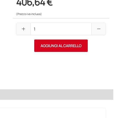
406,64 €
(Prezzo iva inclusa)
add
remove
AGGIUNGI AL CARRELLO