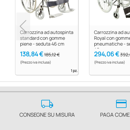
Carrozzina ad autospinta
Carrozzina ad au
standard con gomme
Royal con gomm
piene - seduta 46 cm
pneumatiche - s
46 cm
138,84 €
294,06 €
185,12 €
392,
(Prezzo iva inclusa)
(Prezzo iva inclusa)
1 pz.
local_shipping
credit_card
CONSEGNE SU MISURA
PAGA COME