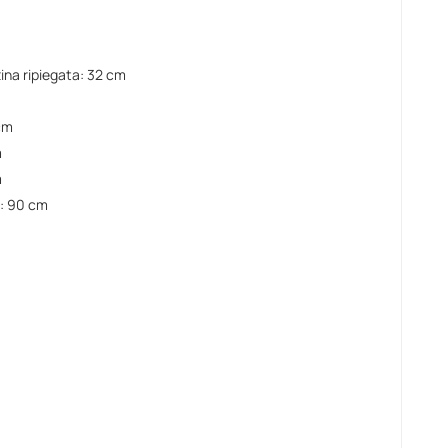
ina ripiegata: 32 cm
cm
m
m
a: 90 cm