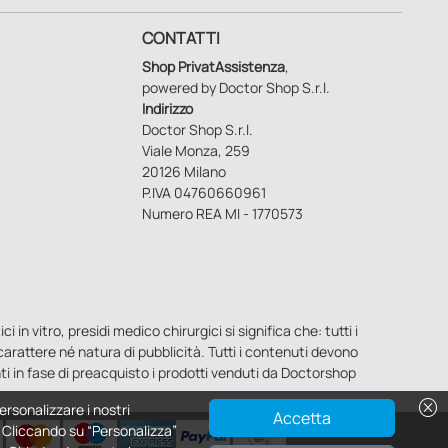
CONTATTI
Shop PrivatAssistenza
,
powered by Doctor Shop S.r.l.
Indirizzo
Doctor Shop S.r.l.
Viale Monza, 259
20126 Milano
P.IVA 04760660961
Numero REA MI - 1770573
n vitro, presidi medico chirurgici si significa che: tutti i
o carattere né natura di pubblicità. Tutti i contenuti devono
ti in fase di preacquisto i prodotti venduti da Doctorshop
cancel
ersonalizzare i nostri
Accetta
e. Cliccando su “Personalizza”