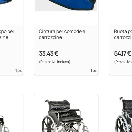
ppo per
Cintura per comode e
Ruota po
zine
carrozzine
carrozzi
33,43 €
54,17 €
(Prezzo iva inclusa)
(Prezzo iva
1 pz.
1 pz.