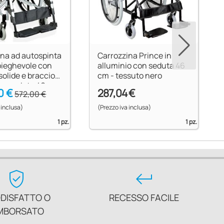
ina ad autospinta
Carrozzina Prince in
pieghevole con
alluminio con seduta 46
lide e braccioli
cm - tessuto nero
o - seduta 46 cm
0 €
287,04 €
572,00 €
o nero
 inclusa)
(Prezzo iva inclusa)
1 pz.
1 pz.
verified_user
keyboard_return
DISFATTO O
RECESSO FACILE
MBORSATO