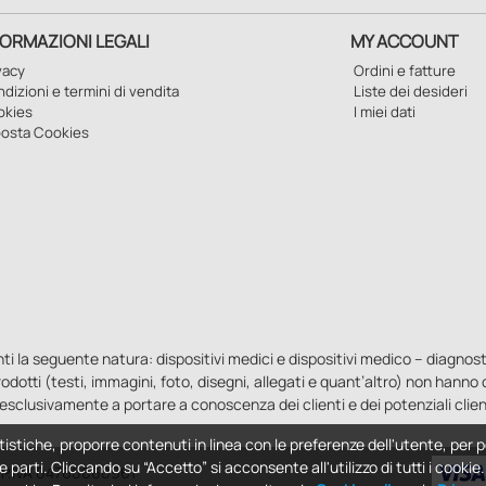
FORMAZIONI LEGALI
MY ACCOUNT
vacy
Ordini e fatture
dizioni e termini di vendita
Liste dei desideri
okies
I miei dati
osta Cookies
la seguente natura: dispositivi medici e dispositivi medico – diagnostici i
 prodotti (testi, immagini, foto, disegni, allegati e quant’altro) non hann
esclusivamente a portare a conoscenza dei clienti e dei potenziali clien
tistiche, proporre contenuti in linea con le preferenze dell'utente, per p
e parti. Cliccando su “Accetto” si acconsente all'utilizzo di tutti i cooki
 - P.IVA 04760660961