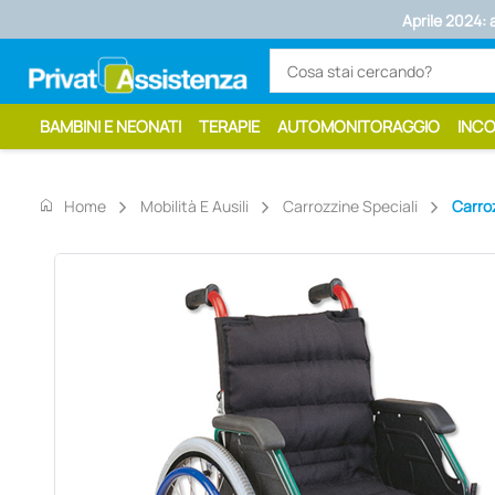
Aprile 2024: apre lo shop di PrivatAssistenza
BAMBINI E NEONATI
TERAPIE
AUTOMONITORAGGIO
INC
home
Home
Mobilità E Ausili
Carrozzine Speciali
Carro