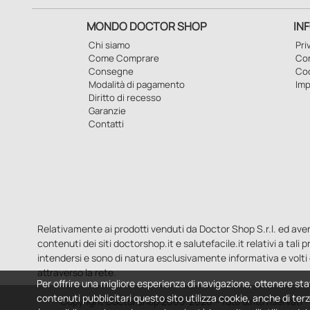
MONDO DOCTOR SHOP
IN
Chi siamo
Pri
Come Comprare
Con
Consegne
Co
Modalità di pagamento
Imp
Diritto di recesso
Garanzie
Contatti
Relativamente ai prodotti venduti da Doctor Shop S.r.l. ed aventi 
contenuti dei siti doctorshop.it e salutefacile.it relativi a tali
intendersi e sono di natura esclusivamente informativa e volti 
attraverso la rete.
Per offrire una migliore esperienza di navigazione, ottenere sta
contenuti pubblicitari questo sito utilizza cookie, anche di terz
Copyright DoctorShop 2005-2026 - Tutti diritti riservati