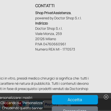
CONTATTI
Shop PrivatAssistenza
,
powered by Doctor Shop S.r.l.
Indirizzo
Doctor Shop S.r.l.
Viale Monza, 259
20126 Milano
P.IVA 04760660961
Numero REA MI - 1770573
n vitro, presidi medico chirurgici si significa che: tutti i
o carattere né natura di pubblicità. Tutti i contenuti devono
ti in fase di preacquisto i prodotti venduti da Doctorshop
cancel
ersonalizzare i nostri
Accetta
e. Cliccando su “Personalizza”
y
. Chiudendo questo banner