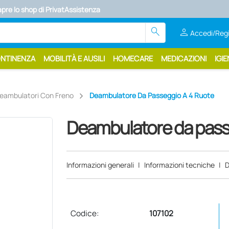
apre lo shop di PrivatAssistenza
search
person
Accedi/Regi
ONTINENZA
MOBILITÀ E AUSILI
HOMECARE
MEDICAZIONI
IGIE
eambulatori Con Freno
Deambulatore Da Passeggio A 4 Ruote
Deambulatore da passe
Informazioni generali
|
Informazioni tecniche
|
D
Codice:
107102