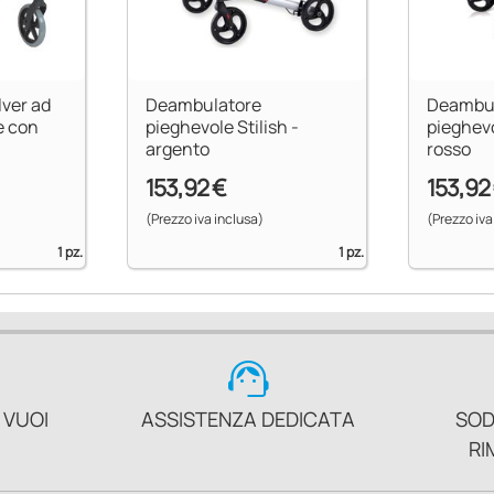
ver ad
Deambulatore
Deambu
e con
pieghevole Stilish -
pieghev
argento
rosso
153,92 €
153,92
(Prezzo iva inclusa)
(Prezzo iva
1 pz.
1 pz.
support_agent
 VUOI
ASSISTENZA DEDICATA
SOD
RI