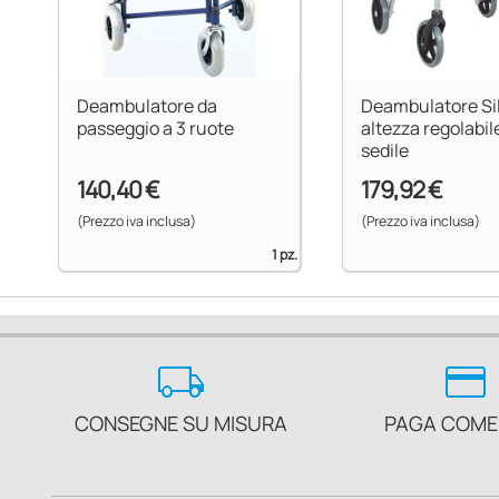
Deambulatore da
Deambulatore Sil
passeggio a 3 ruote
altezza regolabil
sedile
140,40 €
179,92 €
(Prezzo iva inclusa)
(Prezzo iva inclusa)
1 pz.
local_shipping
credit_card
CONSEGNE SU MISURA
PAGA COME