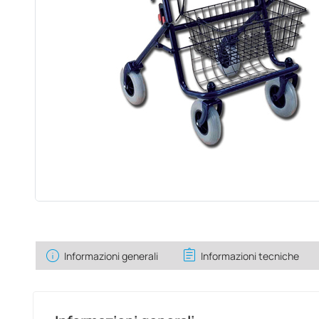
info
assignment
Informazioni generali
Informazioni tecniche