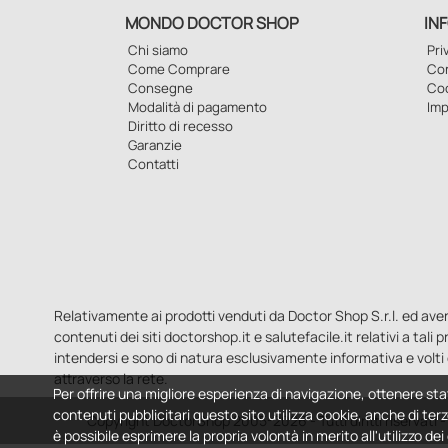
MONDO DOCTOR SHOP
IN
Chi siamo
Pri
Come Comprare
Con
Consegne
Co
Modalità di pagamento
Imp
Diritto di recesso
Garanzie
Contatti
Relativamente ai prodotti venduti da Doctor Shop S.r.l. ed aventi 
contenuti dei siti doctorshop.it e salutefacile.it relativi a tali
intendersi e sono di natura esclusivamente informativa e volti 
attraverso la rete.
Per offrire una migliore esperienza di navigazione, ottenere sta
contenuti pubblicitari questo sito utilizza cookie, anche di terz
Copyright DoctorShop 2005-2026 - Tutti diritti riservati
è possibile esprimere la propria volontà in merito all'utilizzo de