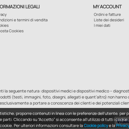
FORMAZIONI LEGALI
MY ACCOUNT
vacy
Ordini e fatture
dizioni e termini di vendita
Liste dei desideri
okies
I miei dati
osta Cookies
la seguente natura: dispositivi medici e dispositivi medico – diagnostici i
 prodotti (testi, immagini, foto, disegni, allegati e quant’altro) non hann
esclusivamente a portare a conoscenza dei clienti e dei potenziali clien
tistiche, proporre contenuti in linea con le preferenze dell'utente, per p
e parti. Cliccando su “Accetto” si acconsente all'utilizzo di tutti i cooki
 - P.IVA 04760660961
i cookie. Per ulteriori informazioni consultare la
Cookie policy
e la
Privac