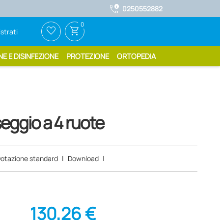
call_quality
0250552882
0
favorite_border
shopping_cart
strati
NE E DISINFEZIONE
PROTEZIONE
ORTOPEDIA
ggio a 4 ruote
otazione standard
|
Download
|
130,26 €