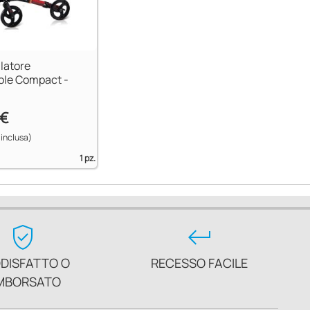
latore
ole Compact -
 €
 inclusa)
1 pz.
verified_user
keyboard_return
DISFATTO O
RECESSO FACILE
MBORSATO