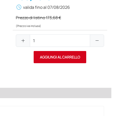
schedule
valida fino al 07/08/2026
Prezzo di listino
173,68 €
(Prezzo iva inclusa)
add
remove
AGGIUNGI AL CARRELLO