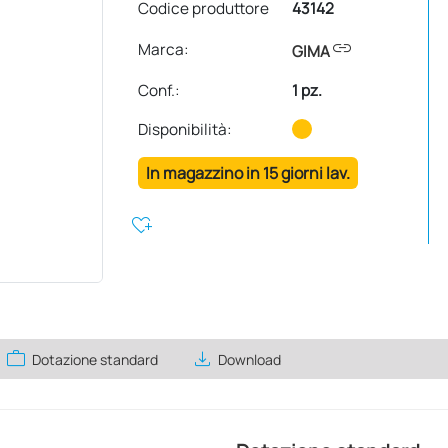
Codice produttore
43142
link
Marca:
GIMA
Conf.
:
1 pz.
Disponibilità:
In magazzino in 15 giorni lav.
heart_plus
work
save_alt
Dotazione standard
Download