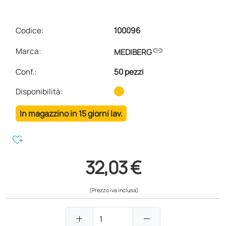
Codice:
100096
link
Marca:
MEDIBERG
Conf.
:
50 pezzi
Disponibilità:
In magazzino in 15 giorni lav.
heart_plus
32,03 €
(Prezzo iva inclusa)
add
remove