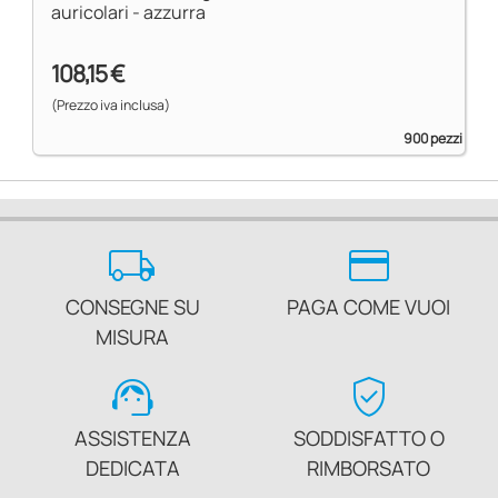
auricolari - azzurra
108,15 €
(Prezzo iva inclusa)
900 pezzi
local_shipping
credit_card
CONSEGNE SU
PAGA COME VUOI
MISURA
support_agent
verified_user
ASSISTENZA
SODDISFATTO O
DEDICATA
RIMBORSATO