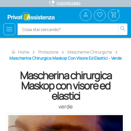
call_quality
0250552882
0
person
favorite_border
shopping_cart
menu
search
home
Home
Protezione
Mascherine Chirurgiche
Mascherina Chirurgica Maskop Con Visore Ed Elastici - Verde
Mascherina chirurgica
Maskop con visore ed
elastici
verde