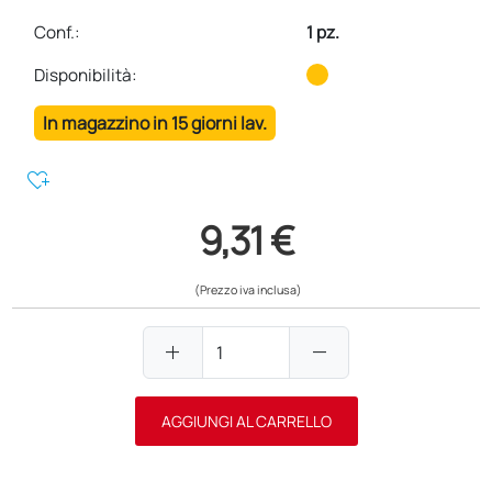
Conf.
:
1 pz.
Disponibilità:
In magazzino in 15 giorni lav.
heart_plus
9,31 €
(Prezzo iva inclusa)
add
remove
AGGIUNGI AL CARRELLO