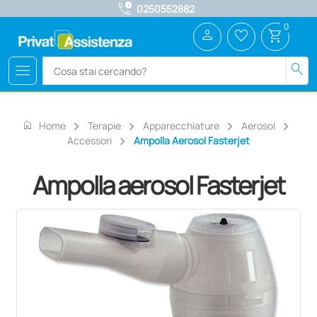
call_quality
0250552882
0
person
favorite_border
shopping_cart
menu
search
home
Home
Terapie
Apparecchiature
Aerosol
Accessori
Ampolla Aerosol Fasterjet
Ampolla aerosol Fasterjet