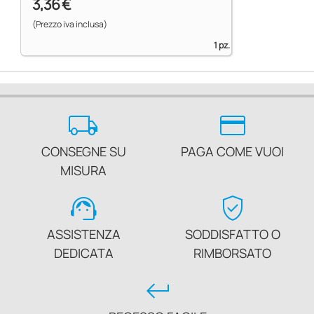
3,36 €
(Prezzo iva inclusa)
1 pz.
local_shipping
credit_card
CONSEGNE SU
PAGA COME VUOI
MISURA
support_agent
verified_user
ASSISTENZA
SODDISFATTO O
DEDICATA
RIMBORSATO
keyboard_return