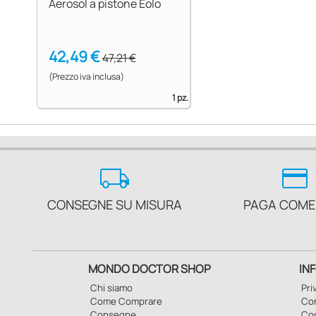
Aerosol a pistone Eolo
42,49 €
47,21 €
(Prezzo iva inclusa)
1 pz.
local_shipping
credit_card
CONSEGNE SU MISURA
PAGA COME
MONDO DOCTOR SHOP
IN
Chi siamo
Pri
Come Comprare
Con
Consegne
Co