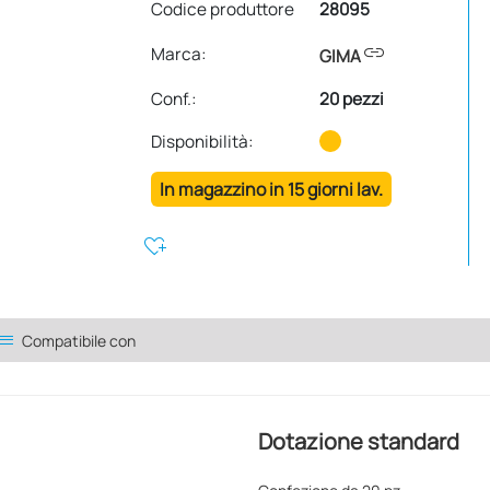
Codice produttore
28095
link
Marca:
GIMA
Conf.
:
20 pezzi
Disponibilità:
In magazzino in 15 giorni lav.
heart_plus
ist
Compatibile con
Dotazione standard