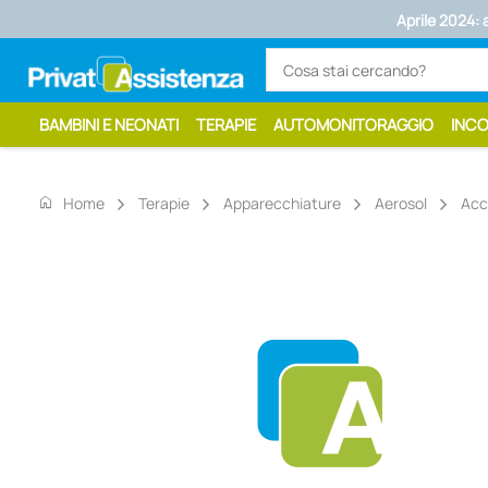
Aprile 2024: 
BAMBINI E NEONATI
TERAPIE
AUTOMONITORAGGIO
INC
home
Home
Terapie
Apparecchiature
Aerosol
Acc