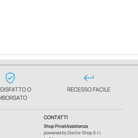
verified_user
keyboard_return
DISFATTO O
RECESSO FACILE
MBORSATO
CONTATTI
Shop PrivatAssistenza
,
powered by Doctor Shop S.r.l.