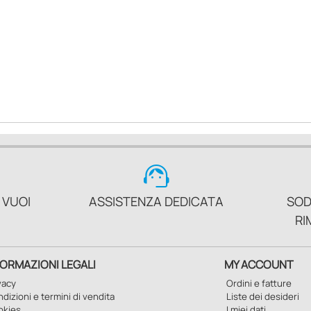
support_agent
 VUOI
ASSISTENZA DEDICATA
SOD
RI
FORMAZIONI LEGALI
MY ACCOUNT
vacy
Ordini e fatture
dizioni e termini di vendita
Liste dei desideri
okies
I miei dati