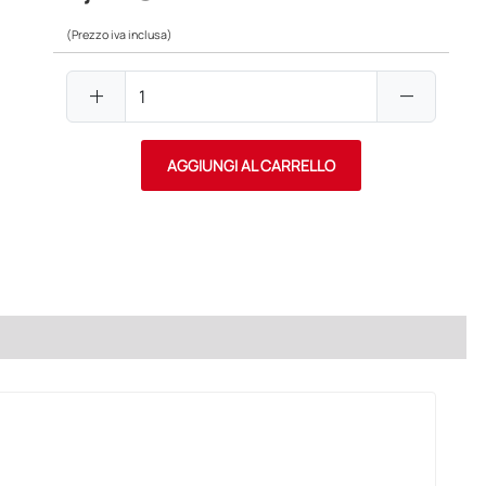
(Prezzo iva inclusa)
add
remove
AGGIUNGI AL CARRELLO