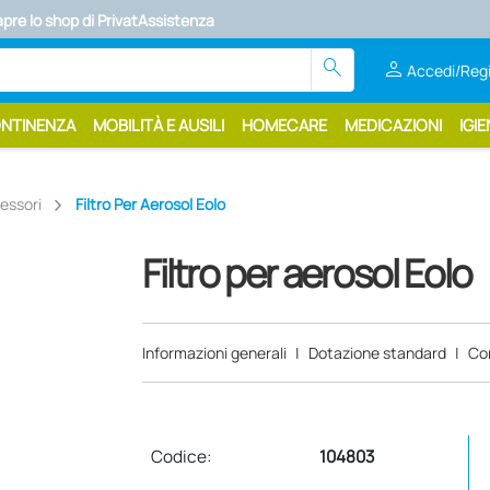
apre lo shop di PrivatAssistenza
search
person
Accedi/Regi
ONTINENZA
MOBILITÀ E AUSILI
HOMECARE
MEDICAZIONI
IGIE
essori
Filtro Per Aerosol Eolo
Filtro per aerosol Eolo
Informazioni generali
|
Dotazione standard
|
Co
Codice:
104803